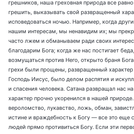
грешников, наша греховная природа все равно
грешить, выказывать свой развращенный харак
исповедоваться ночью. Например, когда други
нашим интересам, мы ненавидим их; мы прекрас
часто лжем и обманываем ради своих интересо
благодарим Бога; когда же нас постигает бед
возмущаться против Него, открыто браня Бога
грехи были прощены, развращенный характер в
Господь Иисус, было делом распятия и искупл
и спасения человека. Сатана развращал нас н
характер прочно укоренился в нашей природе.
вероломство, лукавство, ложь, обман, завист
истине и враждебность к Богу — все это еще с
людей прямо противиться Богу. Если эти перв