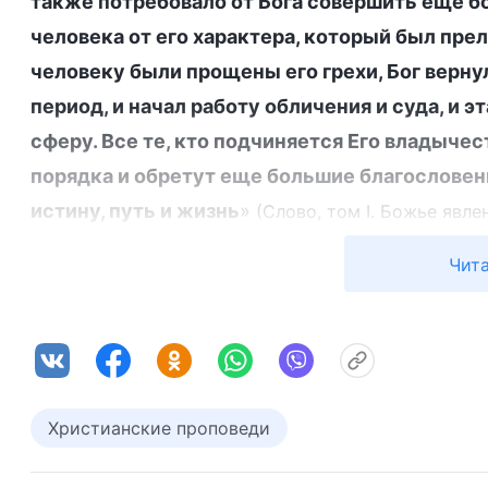
также потребовало от Бога совершить еще б
человека от его характера, который был пре
человеку были прощены его грехи, Бог вернул
период, и начал работу обличения и суда, и 
сферу. Все те, кто подчиняется Его владычес
порядка и обретут еще большие благословени
истину, путь и жизнь
»
(Слово, том I. Божье явле
Чита
Слова Божьи говорят нам, что Бог возвратится
совершить дело суда, полностью преодолевая
от греха. Сегодня Господь Иисус вернулся во
Основываясь на работе искупления, соверше
осуществил этап своей работы — суд, начина
Христианские проповеди
для очищения и спасения человечества, преод
первопричин, и дав нам возможность понять ис