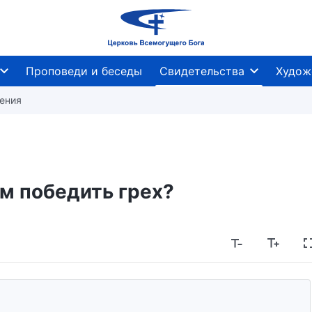
Проповеди и беседы
Свидетельства
Худож
тения
м победить грех?