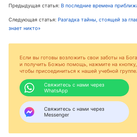
Предыдущая статья:
В последние времена приближа
противиться Богу, стать людьми, которые пови
действительно становимся обретенными Богом
Следующая статья:
Разгадка тайны, стоящей за гла
последних дней Всемогущего Бога, у нас буде
знает никто»
характера и очиститься.
Как Бог очищает и судит человека?
Если вы готовы возложить свои заботы на Бог
и получить Божью помощь, нажмите на кнопку,
Итак, как же Всемогущий Бог последних дней 
чтобы присоединиться к нашей учебной группе
человека и позволить ему освободиться от гр
Свяжитесь с нами через
Всемогущего Бога. Всемогущий Бог говорит: «
WhatsApp
наставляет человека, изобличает его сущност
включают в себя различные истины, такие как
Свяжитесь с нами через
Messenger
как человеку быть преданным Богу, как чел
а также мудрость и характер Божьи, и так да
человека и его развращённый характер. Особе