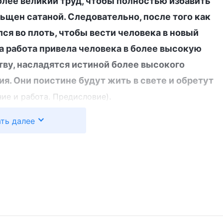
олее великий труд, чтобы полностью избавить
льщен сатаной. Следовательно, после того как
ся во плоть, чтобы вести человека в новый
эта работа привела человека в более высокую
тву, насладятся истиной более высокого
я. Они поистине будут жить в свете и обретут
.
ние и работа. Предисловие)
ть далее
 в последние дни, чтобы говорить Свои слова и
 развращенный характер человека и спасая его
 плоти как воплощенный
Всемогущий Бог
.
нной Господом Иисусом, Всемогущий Бог
ющийся с дома Божьего. Он выразил все истины
олев нашу греховную природу, начиная с самых
тину, избавиться от греха, перестать грешить и