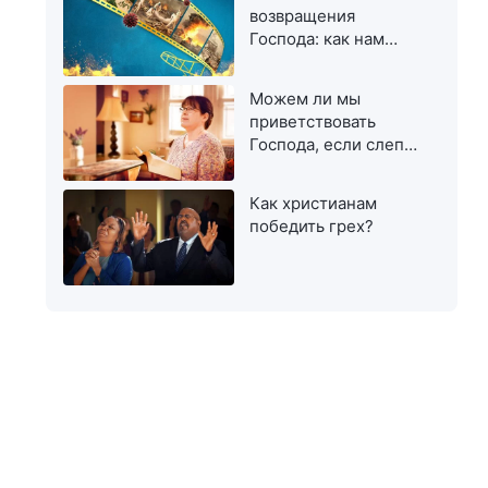
возвращения
Господа: как нам
приветствовать Его?
Можем ли мы
приветствовать
Господа, если слепо
остерегаемся
лжепророков и
Как христианам
лжехристов?
победить грех?