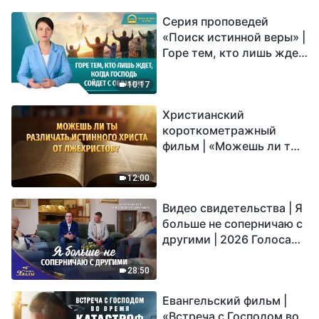
Серия проповедей
«Поиск истинной веры» |
Горе тем, кто лишь ждет,
когда Господь сойдет с
облаками
10:17
Христианский
короткометражный
фильм | «Можешь ли ты
различать истинного
Христа от лжехристов?»
12:00
Видео свидетельства | Я
больше не соперничаю с
другими | 2026 Голоса
хвалы
28:50
Евангельский фильм |
«Встреча с Господом во