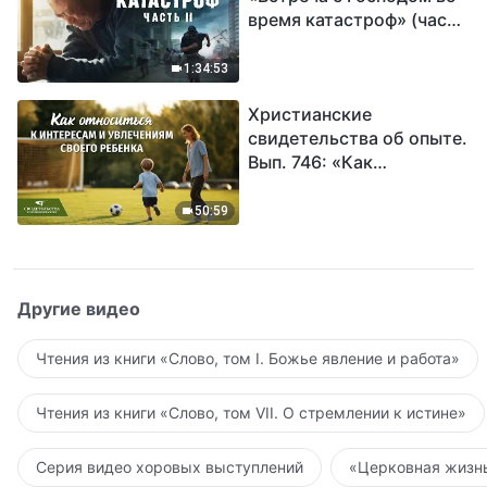
время катастроф» (часть
II) | Наступают великие
бедствия. Кто может
1:34:53
обрести Божье
Христианские
спасение?
свидетельства об опыте.
Вып. 746: «Как
относиться к интересам
и увлечениям своего
50:59
ребенка»
Другие видео
Чтения из книги «Слово, том I. Божье явление и работа»
Чтения из книги «Слово, том VII. О стремлении к истине»
Серия видео хоровых выступлений
«Церковная жизнь