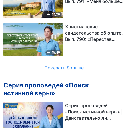
Вып. 791: «Меня больше
не тревожит отсутствие
способностей и
44:39
талантов»
Христианские
свидетельства об опыте.
Вып. 790: «Перестав
притворяться, я испытал
настоящее облегчение»
45:49
Показать больше
Серия проповедей «Поиск
истинной веры»
Серия проповедей
«Поиск истинной веры» |
Действительно ли
Господь вернется с