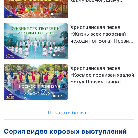
Богу» Поэзия танца |
2026 Голоса хвалы
10:30
Христианская песня
«Жизнь всех творений
исходит от Бога» Поэзия
танца | 2026 Голоса
хвалы
7:58
Христианская песня
«Космос пронизан хвалой
Богу» Поэзия танца |
2026 Голоса хвалы
4:58
Показать больше
Серия видео хоровых выступлений