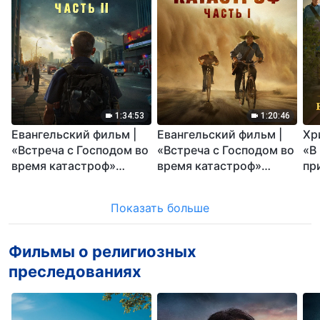
1:34:53
1:20:46
Евангельский фильм |
Евангельский фильм |
Хр
«Встреча с Господом во
«Встреча с Господом во
«В
время катастроф»
время катастроф»
пр
(часть II) | Наступают
(часть I) Правда о
Ца
великие бедствия. Кто
великих катастрофах
Показать больше
может обрести Божье
потрясет вас!
спасение?
Фильмы о религиозных
преследованиях