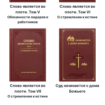
Слово является во
Слово является во
плоти. Том V
плоти. Том VI
Обязанности лидеров и
О стремлении к истине
работников
Слово является во
Суд начинается с дома
плоти. Том VII
Божьего
О стремлении к истине