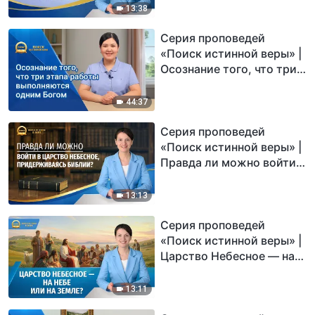
облаками?
13:38
Серия проповедей
«Поиск истинной веры» |
Осознание того, что три
этапа работы
выполняются одним
44:37
Богом
Серия проповедей
«Поиск истинной веры» |
Правда ли можно войти в
Царство Небесное,
придерживаясь Библии?
13:13
Серия проповедей
«Поиск истинной веры» |
Царство Небесное — на
небе или на земле?
13:11