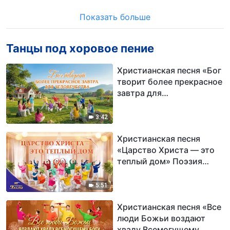
Показать больше
Танцы под хоровое пение
Христианская песня «Бог
творит более прекрасное
завтра для
человечества» Поэзия
танца
3:42
Христианская песня
«Царство Христа — это
теплый дом» Поэзия
танца | 2026 Голоса
хвалы
5:51
Христианская песня «Все
люди Божьи воздают
хвалу Всемогущему