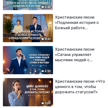
занимает первое место в
Его сердце»
6:43
Христианские песни
«Подлинная история о
Божьей работе
управления человеком»
4:43
Христианские песни
«Сатана управляет
мыслями людей с
помощью славы и
выгоды»
6:30
Христианские песни «Что
ценного в том, чтобы
дорожить статусом?»
3:59