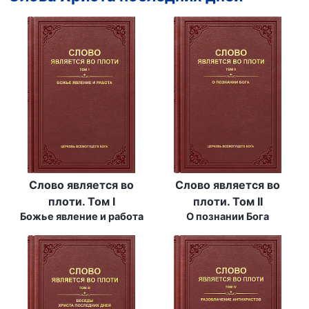
Слово является во
Слово является во
плоти. Том I
плоти. Том II
Божье явление и работа
О познании Бога