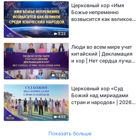
Церковный хор «Имя
Божье непременно
возвысится как великое
среди языческих
народов» | 2026 Голоса
5:23
хвалы
Люди во всем мире учат
китайский | Декламация
и хор | Нет сердца лучше,
чем сердце Бога | 2026
Голоса хвалы
13:41
Церковный хор «Суд
Божий над мириадами
стран и народов» | 2026
Голоса хвалы
4:03
Показать больше