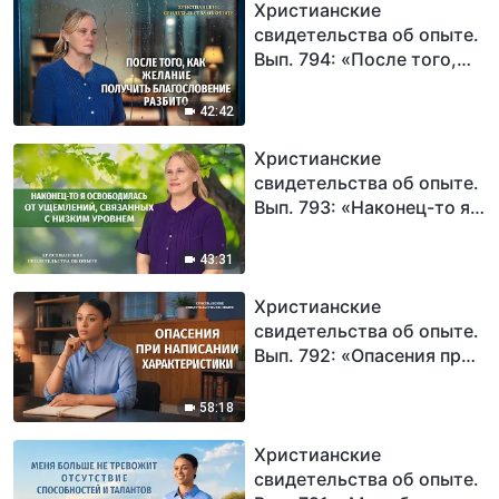
Христианские
свидетельства об опыте.
Вып. 794: «После того,
как желание получить
благословение разбито»
42:42
Христианские
свидетельства об опыте.
Вып. 793: «Наконец-то я
освободилась от
ущемлений, связанных с
43:31
низким уровнем»
Христианские
свидетельства об опыте.
Вып. 792: «Опасения при
написании
характеристики»
58:18
Христианские
свидетельства об опыте.