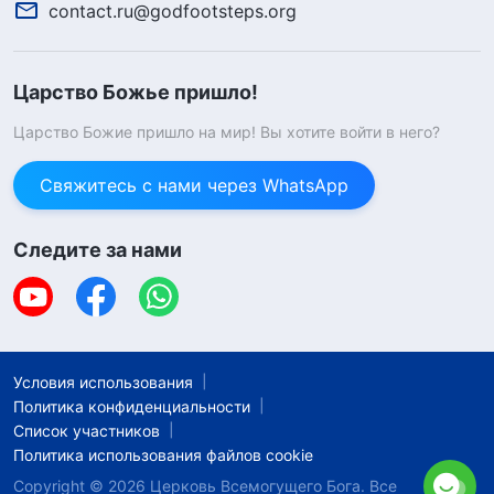
contact.ru@godfootsteps.org
Царство Божье пришло!
Царство Божие пришло на мир! Вы хотите войти в него?
Свяжитесь с нами через WhatsApp
Следите за нами
Условия использования
Политика конфиденциальности
Список участников
Политика использования файлов cookie
Если Бог помог вам в вашей жизни,
нажмите кнопку, чтобы присоединиться к
нашей учебной группе. Изучая Божьи
слова вместе с нами, вы можете
Copyright © 2026
Церковь Всемогущего Бога.
Все
приблизиться к Нему и найти способ
приветствовать возвращение Господа.