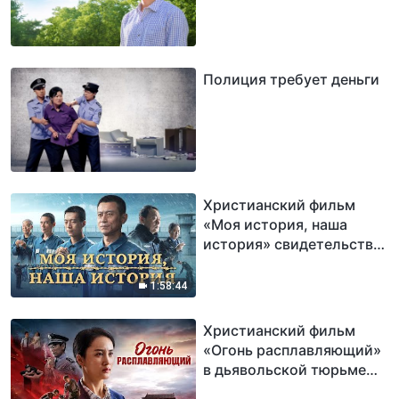
Полиция требует деньги
Христианский фильм
«Моя история, наша
история» свидетельство
веры в распространение
Слова Божьего в тюрьме
1:58:44
Христианский фильм
«Огонь расплавляющий»
в дьявольской тюрьме
расцветает чудо жизни