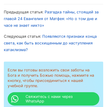
стать ревностными или демонстрировать
Предыдущая статья:
Разгадка тайны, стоящей за
доброту какое-то время. Как говорят
главой 24 Евангелия от Матфея: «Но о том дне и
неверующие: „Одно доброе дело сделать
часе не знает никто»
легко, а что тяжело, так это совершать
Следующая статья:
Появляются признаки конца
добрые дела на протяжении всей своей
света, как быть восхищенным до наступления
жизни“. Люди неспособны делать добрые
катаклизма?
дела всю свою жизнь. Их поведением
руководит жизнь; какова их жизнь, таково и
их поведение, и только то, что открывается
Если вы готовы возложить свои заботы на
Бога и получить Божью помощь, нажмите на
естественным образом, представляет собой
кнопку, чтобы присоединиться к нашей
жизнь и природу человека. То, что является
учебной группе.
фальшивым, долго длиться не может. Когда
Свяжитесь с нами через
Бог трудится, чтобы спасти человека, то это
WhatsApp
не для того, чтобы украсить человека