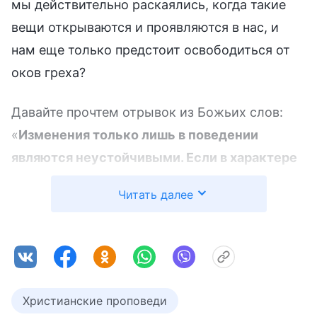
мы действительно раскаялись, когда такие
вещи открываются и проявляются в нас, и
нам еще только предстоит освободиться от
оков греха?
Давайте прочтем отрывок из Божьих слов:
«
Изменения только лишь в поведении
являются неустойчивыми. Если в характере
жизни людей не происходит никаких
Читать далее
перемен, тогда рано или поздно их
нечестивая сторона проявит себя.
Поскольку источником изменений в их
поведении является рвение в сочетании с
совершенной в свое время некоторой
Христианские проповеди
работой Святого Духа, им чрезвычайно легко