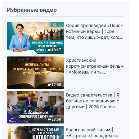
Избранные видео
Серия проповедей «Поиск
истинной веры» | Горе
тем, кто лишь ждет, когда
Господь сойдет с
облаками
10:17
Христианский
короткометражный фильм
| «Можешь ли ты
различать истинного
Христа от лжехристов?»
12:00
Видео свидетельства | Я
больше не соперничаю с
другими | 2026 Голоса
хвалы
28:50
Евангельский фильм |
«Встреча с Господом во