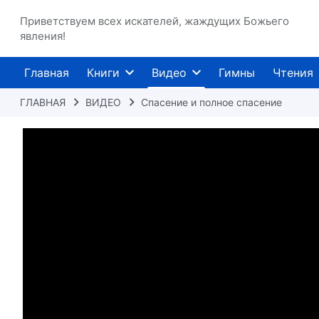
Приветствуем всех искателей, жаждущих Божьего
явления!
Главная
Книги
Видео
Гимны
Чтения
ГЛАВНАЯ
ВИДЕО
Спасение и полное спасение