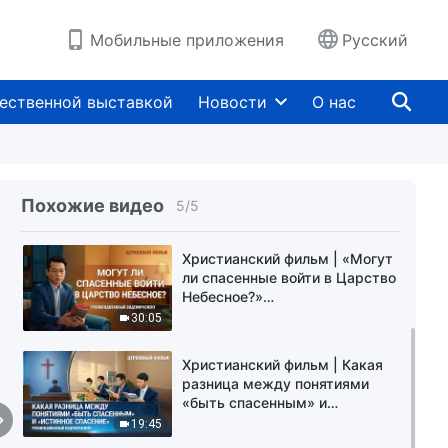
Мобильные приложения
Русский
ественной выставкой
Новости
О нас
Христианский фильм | Что
имел в виду Иисус, когда
сказал на кресте:
Похожие видео
5
/
5
«Свершилось»?
18:58
(Рекомендованный
видеофрагмент)
Христианский фильм | «Могут
ли спасенные войти в Царство
Небесное?»
(Рекомендованный
30:05
видеофрагмент)
Христианский фильм | Какая
разница между понятиями
«быть спасенным» и
«истинное спасение»
19:45
(Рекомендованный