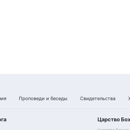
ния
Проповеди и беседы
Свидетельства
ога
Царство Бо
Царство Божие п