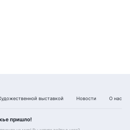
Художественной выставкой
Новости
О нас
жье пришло!
ришло на мир! Вы хотите войти в него?