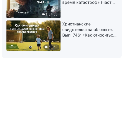
время катастроф» (часть
II) | Наступают великие
бедствия. Кто может
1:34:53
обрести Божье спасение?
Христианские
свидетельства об опыте.
Вып. 746: «Как относиться
к интересам и увлечениям
своего ребенка»
50:59