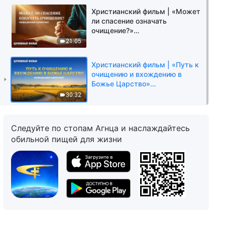
видеофрагмент)
Христианский фильм | «Может
ли спасение означать
очищение?»
(Рекомендованный
21:05
видеофрагмент)
Христианский фильм | «Путь к
очищению и вхождению в
Божье Царство»
(Рекомендованный
30:32
видеофрагмент)
Следуйте по стопам Агнца и наслаждайтесь
обильной пищей для жизни