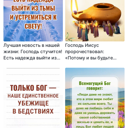
Лучшая новость в нашей
Господь Иисус
жизни: Господь стучится!
пророчествовал:
Есть надежда выйти из
«Потому и вы будьте
тьмы и устремиться к
готовы, ибо в который
свету!
час не думаете, приидет
Сын Человеческий»
(Матфея 24:44).