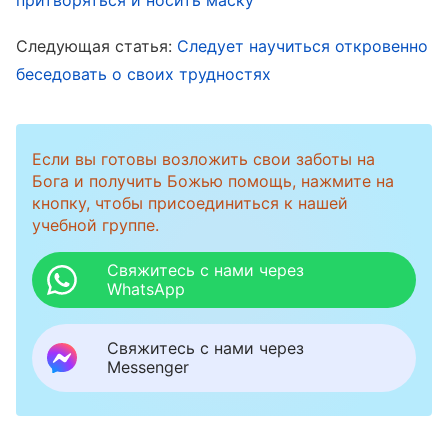
делать, я не хотела открываться и искать
Следующая статья:
Следует научиться откровенно
решение вместе с ними. Я просто заставляла
беседовать о своих трудностях
себя находить отрывок из Божьих слов и кое-
как общалась, чтобы просто выкрутиться. И
так я жила в постоянном страхе, что братья и
Если вы готовы возложить свои заботы на
Бога и получить Божью помощь, нажмите на
сестры будут смотреть на меня свысока.
кнопку, чтобы присоединиться к нашей
Особенно подавленной я чувствовала себя во
учебной группе.
время собраний, и жила во тьме и боли, не
Свяжитесь с нами через
находя облегчения. Я даже пожалела, что
WhatsApp
согласилась исполнять этот долг.
Свяжитесь с нами через
Messenger
Позже я открылась о своем состоянии
братьям и сестрам. Одна сестра сказала, что
я возвела себя на пьедестал, и нашла для