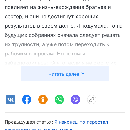
повлияет на жизнь-вхождение братьев и
сестер, и они не достигнут хороших
результатов в своем долге. Я подумала, то на
будущих собраниях сначала следует решать
их трудности, а уже потом переходить к
рабочим вопросам. Но потом я
забеспокоилась: «А что, если я не смогу их
решить? Это же будет так унизительно!»
Читать далее
Поэтому я снова не захотела практиковать
таким образом. Я спрашивала о состоянии
лидеров групп только тогда, когда оно
становилось совсем плохим и у меня не
оставалось выбора. Иногда, когда я не могла
Предыдущая статья:
Я наконец-то перестал
ясно увидеть их проблемы и не знала, что
притворяться и носить маску