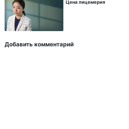
Цена лицемерия
важничать, игнорируют обычных людей;
никто не может приблизиться к ним; им
кажется, что они обладают неким
благородством и что они и обычные люди
сделаны из разного теста. Они смотрят на
Добавить комментарий
обычных людей свысока, важничают, когда
говорят, перестают открыто общаться с
другими людьми. Почему они больше не
общаются открыто? Они чувствуют, что
приобрели статус и являются лидерами. Они
думают, что у лидеров должен быть
определенный имидж, что они должны
стоять выше обычных людей, обладать
более высоким духовным ростом и быть