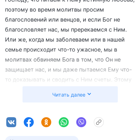
поэтому во время молитвы просим
благословений или венцов, и если Бог не
благословляет нас, мы пререкаемся с Ним.
Или же, когда мы заболеваем или в нашей
семье происходит что-то ужасное, мы в
молитвах обвиняем Бога в том, что Он не
защищает нас, и мы даже пытаемся Ему что-
то доказывать и сводить с Ним счеты. Этому
списку нет конца и края. Все эти молитвы
Читать далее
предъявляют требования Богу и пытаются
заставить Его что-то сделать. Те, кто молятся
подобным образом, используют и обвиняют
Бога и даже сопротивляются и противостоят
Ему. У них полностью отсутствует совесть и