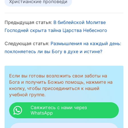
Христианские проповеди
благоразумие, и, молясь подобным образом,
они противятся Богу. Если мы, христиане,
Предыдущая статья:
В библейской Молитве
хотим, чтобы Бог слышал наши молитвы, то
Господней скрыта тайна Царства Небесного
нам следует молиться так, как это делал
Следующая статья:
Размышления на каждый день:
мытарь, поддерживать позицию сотворенного
поклоняетесь ли вы Богу в духе и истине?
существа, относиться к Богу с благоговением
и молиться Ему с готовностью покориться
Его воле. Мы не должны ни пытаться
Если вы готовы возложить свои заботы на
навязывать свои желания Богу, ни требовать,
Бога и получить Божью помощь, нажмите на
кнопку, чтобы присоединиться к нашей
чтобы Он действовал согласно нашей воле.
учебной группе.
Нам следует лишь просить Бога вершить дела
Свяжитесь с нами через
согласно Его собственной воле. Только так
WhatsApp
Бог будет слышать наши молитвы, будет
просвещать и направлять нас.