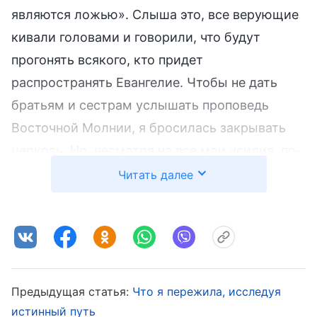
являются ложью». Слыша это, все верующие
кивали головами и говорили, что будут
прогонять всякого, кто придет
распространять Евангелие. Чтобы не дать
братьям и сестрам услышать проповедь
Восточной Молнии, я бросилась закрывать
церковь. Но, несмотря на все мои усилия, по-
прежнему наблюдался постоянный отток
Читать далее
соработников и верующих, переходящих в
Восточную Молнию.
Однажды, когда я была дома у одного
соработника, он сказал мне, что соработник
Предыдущая статья:
Что я пережила, исследуя
Ли и другие изучают Восточную Молнию. Мы
истинный путь