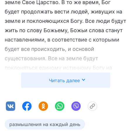
земле Свое Царство. В то же время, Бог
будет продолжать вести людей, живущих на
земле и поклоняющихся Богу. Все люди будут
жить по слову Божьему, Божьи слова станут
наставлениями, в соответствие с которыми
будет все происходить, и основой
существования. Все на земле будут
поклоняться единому истинному Богу на
небесах, и почитать Его как высочайшего и
Читать далее
величайшего из всех, и благодаря этому на
земле будет создано Царство Божье. Если
мы, руководствуясь нашими
представлениями, верим, что Царство Божье
находится на небесах и что Бог вознесет нас
размышления на каждый день