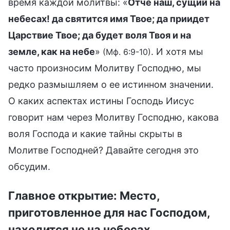
время каждой молитвы: «
Отче наш, сущий на
небесах! да святится имя Твое; да приидет
Царствие Твое; да будет воля Твоя и на
земле, как на небе
»
. И хотя мы
(Мф. 6:9-10)
часто произносим Молитву Господню, мы
редко размышляем о ее истинном значении.
О каких аспектах истины Господь Иисус
говорит нам через Молитву Господню, какова
воля Господа и какие тайны скрыты в
Молитве Господней? Давайте сегодня это
обсудим.
Главное открытие: Место,
приготовленное для нас Господом,
находится не на небесах