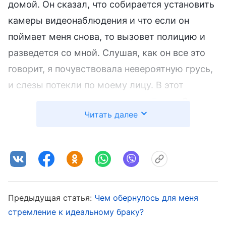
домой. Он сказал, что собирается установить
камеры видеонаблюдения и что если он
поймает меня снова, то вызовет полицию и
разведется со мной. Слушая, как он все это
говорит, я почувствовала невероятную грусь,
и слезы потекли по моему лицу. В этот
момент, я вспомнила эти
слова Бога
: «
За
Читать далее
всем происходящим стоит пари, которое
сатана заключил с Богом. От людей же
требуется оставаться твердыми в своем
свидетельстве о Боге
»
(Слово, том I. Божье
явление и работа. Только любовь к Богу есть
Предыдущая статья:
Чем обернулось для меня
. Сатана действовал
подлинная вера в Бога)
стремление к идеальному браку?
через моего мужа, чтобы заставить меня