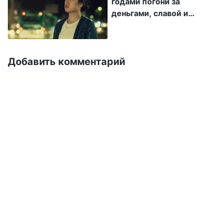
годами погони за
потому что у меня не было времени
деньгами, славой и
размышлять над Божьими словами, а после
выгодой
целого дня работы у меня не оставалось сил
на проведение собраний. Во время собраний
Добавить комментарий
я часто была невнимательна и нередко,
присутствуя на онлайн-собраниях,
продолжала работать. Иногда я даже
засыпала во время собраний. Поскольку я
была сосредоточена только на том, чтобы
заработать больше денег, мои результаты в
проповеди Евангелия были плохими, и я
чувствовала себя очень виноватой. «Я была
готова продолжать работать, даже когда
уставала или болела, но к своему долгу я