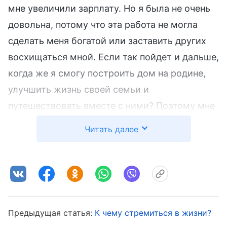
мне увеличили зарплату. Но я была не очень
довольна, потому что эта работа не могла
сделать меня богатой или заставить других
восхищаться мной. Если так пойдет и дальше,
когда же я смогу построить дом на родине,
улучшить жизнь своей семьи и
путешествовать вместе с ними? Поэтому мне
нужно было найти более
Читать далее
высокооплачиваемую работу или взять
дополнительную подработку. Итак, я
разослала еще резюме. Вскоре я начала
новую работу в другой компании в качестве
административного ассистента в отделе
Предыдущая статья:
К чему стремиться в жизни?
продаж. Я была очень довольна, потому что