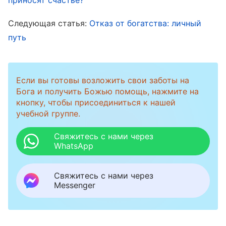
срочно доставили в больницу, где ей более
часа оказывали неотложную помощь, после
Следующая статья:
Отказ от богатства: личный
чего состояние ее стабилизировалось и она
путь
пришла в сознание. Прошло больше месяца,
прежде чем она полностью восстановилась и
Если вы готовы возложить свои заботы на
выписалась из больницы.
Бога и получить Божью помощь, нажмите на
кнопку, чтобы присоединиться к нашей
Позже моя старшая сестра узнала, что моя
учебной группе.
жена выписалась из больницы, и пришла нас
Свяжитесь с нами через
навестить. Она поделилась с нами Божьей
WhatsApp
работой последних дней. Помню, как в то
время меня глубоко тронули некоторые
Свяжитесь с нами через
Messenger
Божьи слова.
Всемогущий Бог
говорит: «
С
того момента, как ты с плачем приходишь в
этот мир, ты начинаешь выполнять свой