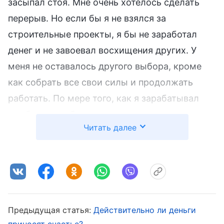
засыпал стоя. Мне очень хотелось сделать
перерыв. Но если бы я не взялся за
строительные проекты, я бы не заработал
денег и не завоевал восхищения других. У
меня не оставалось другого выбора, кроме
как собрать все свои силы и продолжать
работать. По мере того, как я зарабатывал
все больше и больше денег, я чувствовал, что
Читать далее
все мои страдания и невероятная усталость
стоили того. Как раз когда мой строительный
бизнес процветал, моя жена работала на
лесах третьего этажа, занимаясь стеной,
когда случайно опрокинула доску и упала на
первый этаж, сразу потеряв сознание. Ее
Предыдущая статья:
Действительно ли деньги
приносят счастье?