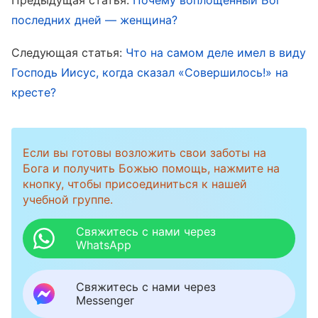
реалистично. Есть еще одна серьезная
последних дней — женщина?
проблема. Все люди глубоко развращены
сатаной и имеют сатанинскую природу. Все
Следующая статья:
Что на самом деле имел в виду
живут во грехе, и погрязли в скверне и
Господь Иисус, когда сказал «Совершилось!» на
кресте?
развращенности. Можем ли мы в самом деле
сразу быть восхищены на небеса? Достойны
ли мы Царства Небесного? Если все ожидают,
Если вы готовы возложить свои заботы на
когда Спаситель спустится на облаке, и
Бога и получить Божью помощь, нажмите на
упрямо держатся за это представление, то их
кнопку, чтобы присоединиться к нашей
учебной группе.
ждет разочарование. Их ожидают бедствия,
плач и скрежет зубовный. Так как же спасает
Свяжитесь с нами через
WhatsApp
людей Спаситель, когда приходит на землю?
Во-первых, Он спасает нас от греха. Господь
Свяжитесь с нами через
Иисус совершил искупительный труд, чтобы
Messenger