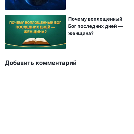
проделал среди людей большую работу, Он
нашу судьбу?
лишь завершил искупление всего
Почему воплощенный
человечества и стал искупительной
Бог последних дней —
жертвой за грехи человека; Он не избавил
женщина?
человека полностью от его развращенного
характера. Полное спасение человека от
влияния сатаны не только потребовало от
Добавить комментарий
Иисуса стать искупительной жертвой за
грех и понести грехи человека, но также
потребовало от Бога совершить еще более
великий труд, чтобы полностью избавить
человека от его характера, развращенного
сатаной. Следовательно, теперь, когда
человеку прощены его грехи, Бог вернулся