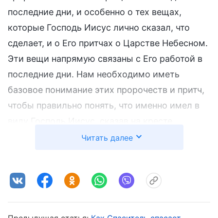
последние дни, и особенно о тех вещах,
которые Господь Иисус лично сказал, что
сделает, и о Его притчах о Царстве Небесном.
Эти вещи напрямую связаны с Его работой в
последние дни. Нам необходимо иметь
базовое понимание этих пророчеств и притч,
чтобы правильно понять, что именно имел в
виду Господь Иисус, сказав на кресте
«Совершилось!». Даже если мы не понимаем
Читать далее
этого в полной мере, это не повод считать, что
Он имел в виду, что Божья работа по
спасению человечества полностью
завершена. Это необоснованное, абсурдное
убеждение. На самом деле, если мы
Предыдущая статья:
Как Спаситель спасает