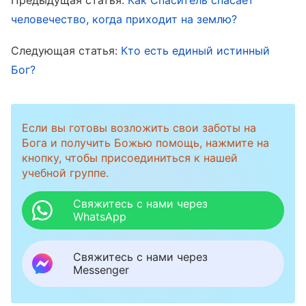
тщательно рассмотрим пророчества и притчи
человечество, когда приходит на землю?
Господа Иисуса о Царстве Небесном, мы
Следующая статья:
Кто есть единый истинный
сможем получить общее представление о
Бог?
Царстве и Господней работе по Его
возвращении. И тогда мы не станем
ошибочно истолковывать Его высказывание
Если вы готовы возложить свои заботы на
Бога и получить Божью помощь, нажмите на
«
Свершилось!
». Господь Иисус
кнопку, чтобы присоединиться к нашей
пророчествовал: «
Еще многое имею сказать
учебной группе.
вам; но вы теперь не можете вместить.
Свяжитесь с нами через
Когда же приидет Он, Дух истины, то
WhatsApp
наставит вас на всякую истину
»
.
(Ин. 16:12-13)
«
И если кто услышит Мои слова и не
Свяжитесь с нами через
Messenger
поверит, Я не сужу его, ибо Я пришел не
судить мир, но спасти мир. Отвергающий