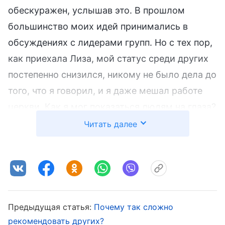
обескуражен, услышав это. В прошлом
большинство моих идей принимались в
обсуждениях с лидерами групп. Но с тех пор,
как приехала Лиза, мой статус среди других
постепенно снизился, никому не было дела до
того, что я говорил, и я даже мешал работе
церкви. Как я мог показаться людям на глаза?
Я не только не задумался о себе, я свалил
Читать далее
всю вину на Лизу. Несколько дней я дулся и
чувствовал себя все более и более
подавленным, и эффективность моей работы
продолжала снижаться. Однажды
вышестоящий лидер пришел сказать мне, что
Предыдущая статья:
Почему так сложно
часть работы, которую я раньше курировал,
рекомендовать других?