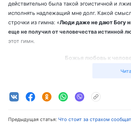
действительно была такой эгоистичной и лжив
исполнять надлежащий мне долг. Какой смысл
строчки из гимна: «
Люди даже не дают Богу н
еще не получил от человечества истинной л
этот гимн.
Божья любовь к челове
1
Божья любовь к человечеству главным обр
Чита
плоти, в личном спасении людей, в том, что О
с ними. Нет ни малейшей дистанции, нет прит
человечества было таким, что Он сумел ста
людьми в миру, всецело из-за Его любви и ми
Предыдущая статья:
Что стоит за страхом сообща
2
Божья любовь к человечеству безусловна 