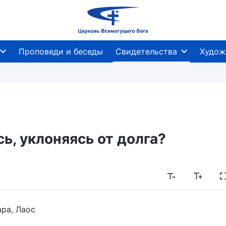
Проповеди и беседы
Свидетельства
Худож
ь, уклоняясь от долга?
ра, Лаос