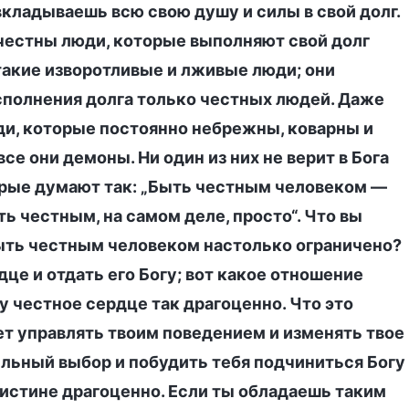
 вкладываешь всю свою душу и силы в свой долг.
 честны люди, которые выполняют свой долг
такие изворотливые и лживые люди; они
сполнения долга только честных людей. Даже
и, которые постоянно небрежны, коварны и
се они демоны. Ни один из них не верит в Бога
торые думают так: „Быть честным человеком —
ть честным, на самом деле, просто“. Что вы
ыть честным человеком настолько ограничено?
дце и отдать его Богу; вот какое отношение
у честное сердце так драгоценно. Что это
ет управлять твоим поведением и изменять твое
ильный выбор и побудить тебя подчиниться Богу
оистине драгоценно. Если ты обладаешь таким