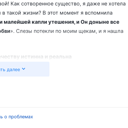
ой! Как сотворенное существо, я даже не хотела
 в такой жизни? В этот момент я вспомнила
и малейшей капли утешения, и Он доныне все
юбви
». Слезы потекли по моим щекам, и я нашла
честву истинна и реальна
азом проявляется в работе, совершаемой Им во
ть далее
н говорит с ними лицом к лицу и живет бок о бок
ворства; это реально. Его спасение
ть плотью и провести мучительные годы с
лости к человечеству.
ть о проблемах
и не предъявляет никаких требований. Что Он