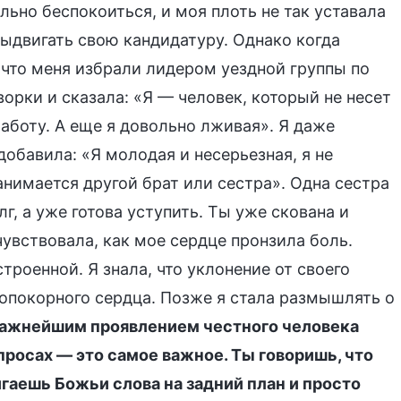
ьно беспокоиться, и моя плоть не так уставала
выдвигать свою кандидатуру. Однако когда
 что меня избрали лидером уездной группы по
орки и сказала: «Я — человек, который не несет
аботу. А еще я довольно лживая». Я даже
обавила: «Я молодая и несерьезная, я не
анимается другой брат или сестра». Одна сестра
г, а уже готова уступить. Ты уже скована и
чувствовала, как мое сердце пронзила боль.
троенной. Я знала, что уклонение от своего
огопокорного сердца. Позже я стала размышлять о
ажнейшим проявлением честного человека
просах — это самое важное. Ты говоришь, что
игаешь Божьи слова на задний план и просто