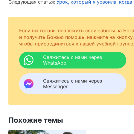
Следующая статья:
Урок, который я усвоила, когд
может получить от них в ответ? Люди холодн
Богу как к Богу? Люди даже не дают Богу ни
не получил от человечества истинной любви.
Если вы готовы возложить свои заботы на Бог
обеспечивать.
и получить Божью помощь, нажмите на кнопку,
(Слово, том III. Беседы Христа после
чтобы присоединиться к нашей учебной группе
Свяжитесь с нами через
WhatsApp
Прослушав гимн, я была очень тронута и почу
слез. Божья любовь так истинна и реальна. Бо
Свяжитесь с нами через
человечество, Он лично стал плотью, чтобы п
Messenger
развращенным человечеством, изрекать истину
создавать различные обстоятельства, чтобы 
обращен к человеку. Однако я не желала нест
Похожие темы
желала платить даже малую цену или перенос
такой должницей перед Богом. Бог дал мне так