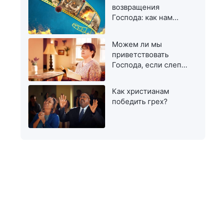
возвращения
Господа: как нам
приветствовать Его?
Можем ли мы
приветствовать
Господа, если слепо
остерегаемся
лжепророков и
Как христианам
лжехристов?
победить грех?