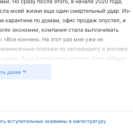
ми. Но сразу после этого, в начале 2020 года,
есла моей жизни еще один смертельный удар. Из-
на карантине по домам, офис продаж опустел, и
елях экономии, компания стала выплачивать
 «Все кончено. На этот раз мне уже не
 ежемесячные платежи по автокредиту и ипотеке,
 тысяч. Если я перестану платить, банк заберет
огу погасить долг, моя кредитная история будет
ть далее
продаже дома, который я только что купил, но
анкротстве и сбежал, оставив дома
пределенный срок. Чтобы покрывать
е, у меня не было другого выбора, кроме как
тным картам. С тех пор на меня легло бремя
вать вступительные экзамены в магистратуру
ме.