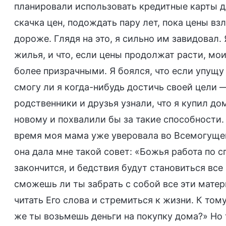
планировали использовать кредитные карты д
скачка цен, подождать пару лет, пока цены вз
дороже. Глядя на это, я сильно им завидовал.
жилья, и что, если цены продолжат расти, мо
более призрачными. Я боялся, что если упущу
смогу ли я когда-нибудь достичь своей цели 
родственники и друзья узнали, что я купил до
новому и похвалили бы за такие способности. 
время моя мама уже уверовала во Всемогущего
она дала мне такой совет: «Божья работа по 
закончится, и бедствия будут становиться все
сможешь ли ты забрать с собой все эти матер
читать Его слова и стремиться к жизни. К том
же ты возьмешь деньги на покупку дома?» Но то