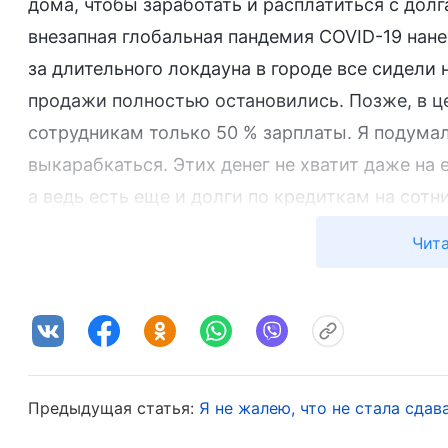
дома, чтобы заработать и расплатиться с долга
внезапная глобальная пандемия COVID-19 нан
за длительного локдауна в городе все сидели 
продажи полностью остановились. Позже, в ц
сотрудникам только 50 % зарплаты. Я подумал:
выкарабкаться. Этих денег не хватит даже на
а ведь есть еще и долги по кредиткам на сотни
дом и выставит его на аукцион, а если я не см
Чита
испорчена, и тогда я потеряю все». Я думал о 
именно в тот момент застройщик объявил о б
недостроенными, а их сдачу отложили на нео
ежемесячные платежи по автокредиту и ипотек
оформить многочисленные рассрочки по креди
Предыдущая статья:
Я не жалею, что не стала сда
высоких процентов, и я оказался в долговой я