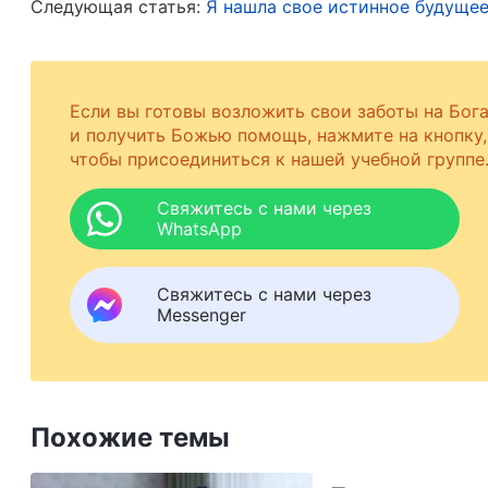
Следующая статья:
Я нашла свое истинное будуще
В то время я пребывал в унынии, потерял муж
часто задавался вопросом: «Какой вообще бы
стоит без дела, а дом недостроен и его не про
Если вы готовы возложить свои заботы на Бог
какой толк был бы от машины и дома?» В раз
и получить Божью помощь, нажмите на кнопку,
чтобы присоединиться к нашей учебной группе
проповедовать мне Евангелие Всемогущего Бог
человека — в Божьих руках. Тебе следует пред
Свяжитесь с нами через
WhatsApp
и какие бы трудности или боль ни тяготили те
тебе преодолеть это испытание». В тот момен
Свяжитесь с нами через
мама часто мне повторяла: «
Всевозможные бе
Messenger
и места будут переживать бедствия: чума, го
повсюду. Эти бедствия происходят не только 
течение одного-двух дней; скорее, они буду
Похожие темы
территории и становиться все более тяжелым
нашествия всякого рода насекомых, и повсе