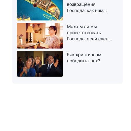
возвращения
Господа: как нам
приветствовать Его?
Можем ли мы
приветствовать
Господа, если слепо
остерегаемся
лжепророков и
Как христианам
лжехристов?
победить грех?