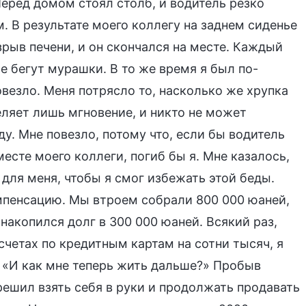
еред домом стоял столб, и водитель резко
м. В результате моего коллегу на заднем сиденье
зрыв печени, и он скончался на месте. Каждый
же бегут мурашки. В то же время я был по-
овезло. Меня потрясло то, насколько же хрупка
еляет лишь мгновение, и никто не может
у. Мне повезло, потому что, если бы водитель
месте моего коллеги, погиб бы я. Мне казалось,
 для меня, чтобы я смог избежать этой беды.
мпенсацию. Мы втроем собрали 800 000 юаней,
 накопился долг в 300 000 юаней. Всякий раз,
 счетах по кредитным картам на сотни тысяч, я
: «И как мне теперь жить дальше?» Пробыв
решил взять себя в руки и продолжать продавать