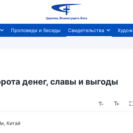
Проповеди и беседы
Свидетельства
Худож
рота денег, славы и выгоды
и, Китай