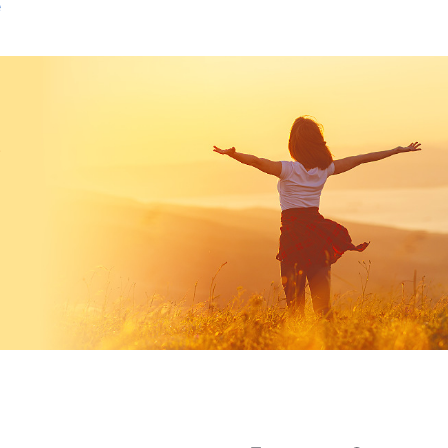
е
ество жить и полностью отчаялся в жизни. Я
л смысл покупать машину и дом? Теперь машина
дать. Если бы я погиб в той автокатастрофе,
а
гар моих страданий мама снова стала
.
а последних дней. Она сказала: «Жизнь
стать перед Богом и искренне читать Его слова,
бя, расскажи о них Богу и попроси Его помочь
т я вспомнил отрывок из Божьих слов, который
дствия обрушатся одно за другим; все страны
лод, наводнения, засуха и землетрясения
в одном или двух местах и не закончатся в
т распространяться на все более обширные
и. В это время одно за другим будут случаться
местно будет происходить явление