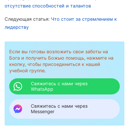
накопившаяся досада доставляла мне
отсутствие способностей и талантов
сильный дискомфорт. Я понял, что мое
Следующая статья:
Что стоит за стремлением к
состояние неправильное, и в сердце
лидерству
помолился Богу: «Боже, я знаю, что в том, что
мне выпал этот долг, есть Твое позволение.
Прошу Тебя, направь меня на путь
Если вы готовы возложить свои заботы на
Бога и получить Божью помощь, нажмите на
покорности!»
кнопку, чтобы присоединиться к нашей
учебной группе.
После этого я начал размышлять о себе:
Свяжитесь с нами через
«Почему я так не хочу исполнять долг по
WhatsApp
приему?» Однажды во время духовных
чтений я прочел отрывок из Божьих слов,
Свяжитесь с нами через
Messenger
который очень подходил к моему состоянию.
Бог говорит: «
Антихристы ценят свои