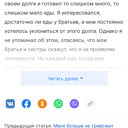
своем долге и готовил то слишком много, то
слишком мало еды. Я интересовался,
достаточно ли еды у братьев, и мне постоянно
хотелось уклониться от этого долга. Однако я
не упоминал об этом, опасаясь, что мои
братья и сестры скажут, что я не проявляю
покорности. Но каждый раз, когда мне
приходилось мыть и ополаскивать кастрюли
и сковородки, у меня на сердце становилось
Читать далее
грустно. Я думал, что этот долг всегда
исполняли пожилые братья и сестры, и если
братья и сестры, которые меня знали, увидят,
что я занимаюсь готовкой еды, никто не будет
меня уважать. Когда я думал об этом,
Предыдущая статья:
Меня больше не тревожит