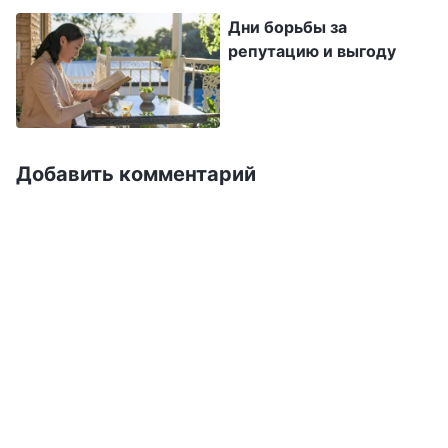
репутацию? Поднимет ли это мой статус в
Дни борьбы за
умах людей?“ Это первое, о чем они думают,
репутацию и выгоду
и это является достаточным
доказательством того, что они обладают
характером и сущностью антихристов; вот
почему они рассматривают вещи таким
Добавить комментарий
образом. Можно сказать, что для
антихристов репутация и статус не являются
дополнительными требованиями, а уж тем
более вещами, являющимися внешними для
них, без которых они могли бы обойтись. Они
являются частью природы антихристов, они
в их нутре, в их крови, присущи им.
Антихристам небезразлично, обладают ли