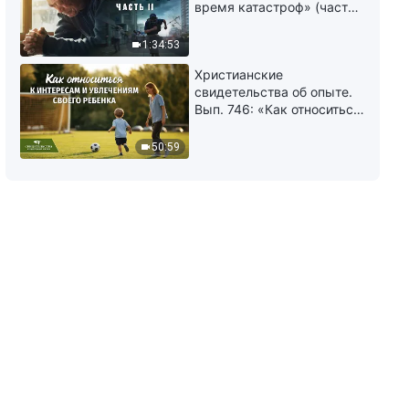
время катастроф» (часть
41:11
II) | Наступают великие
бедствия. Кто может
1:34:53
Видео свидетельства |
обрести Божье спасение?
Привязанность должна
Христианские
отвечать принципам
свидетельства об опыте.
Вып. 746: «Как относиться
41:37
к интересам и увлечениям
своего ребенка»
50:59
Видео свидетельства |
История проповеди пастору
42:32
Видео свидетельства |
Хорошее выполнение долга
требует честности
36:49
Видео свидетельства |
Отсутствие старания при
исполнении долга навредило
мне
44:17