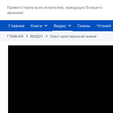
Приветствуем всех искателей, жаждущих Божьего
явления!
Главная
Книги
Видео
Гимны
Чтения
ГЛАВНАЯ
ВИДЕО
Опыт христианской жизни