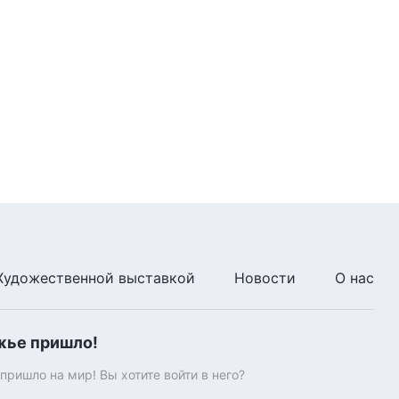
Видео свидетельства | Правда
ли, что дружелюбие —
признак хорошей
человечности?
32:53
Видео свидетельства | Почему
так трудно признавать
ошибки?
34:47
Видео свидетельства | Что
дали мне деньги и статус?
35:35
Художественной выставкой
Новости
О нас
Видео свидетельства |
Почему, обучая людей, я
делюсь не всем?
жье пришло!
38:13
ришло на мир! Вы хотите войти в него?
Видео свидетельства |