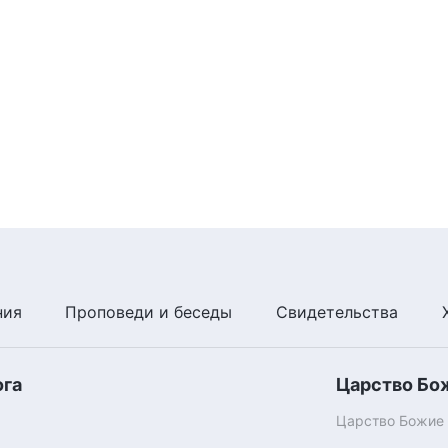
ния
Проповеди и беседы
Свидетельства
ога
Царство Бо
Царство Божие п