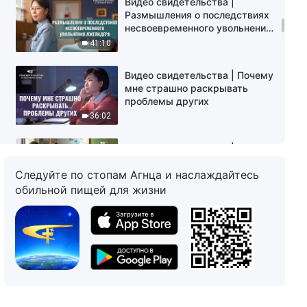
Видео свидетельства |
Размышления о последствиях
несвоевременного увольнения
лжелидера
41:10
Видео свидетельства | Почему
мне страшно раскрывать
проблемы других
36:02
Видео свидетельства | Урок,
полученный в послушании
Следуйте по стопам Агнца и наслаждайтесь
обильной пищей для жизни
41:30
Видео свидетельства | В чем
кроются причины боязни
ответственности
32:45
Видео свидетельства | Я
больше не сжимаюсь от