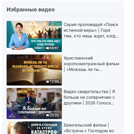
страха
Избранные видео
33:18
Серия проповедей «Поиск
Видео свидетельства |
истинной веры» | Горе
Ошибочный донос
тем, кто лишь ждет, когда
Господь сойдет с
38:40
облаками
10:17
Видео свидетельства |
Христианский
Воспринимать родителей
короткометражный фильм
такими, какие они есть
| «Можешь ли ты
различать истинного
48:17
Христа от лжехристов?»
12:00
Видео свидетельства | Слово
Видео свидетельства | Я
побеждает любую ложь
больше не соперничаю с
другими | 2026 Голоса
39:59
хвалы
28:50
Видео свидетельства |
Евангельский фильм |
Познание себя через неудачи и
«Встреча с Господом во
срывы