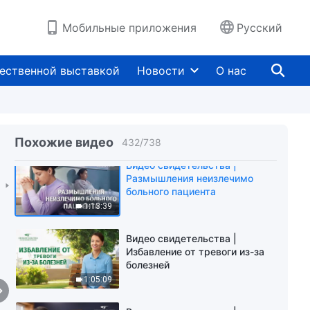
Видео свидетельства | К чему
Мобильные приложения
Русский
стремиться в жизни?
59:11
ественной выставкой
Новости
О нас
Видео свидетельства | Как я
избавилась от чувства
ненависти
49:24
Похожие видео
432
/
738
Видео свидетельства |
Размышления неизлечимо
больного пациента
1:13:39
Видео свидетельства |
Избавление от тревоги из-за
болезней
1:05:09