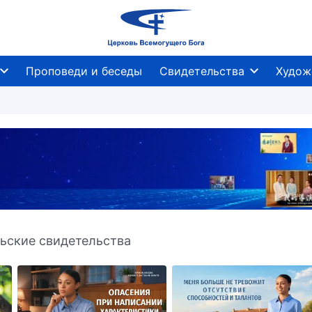
Проповеди и беседы
Свидетельства
Худож
льские свидетельства