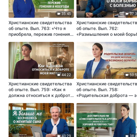
35:45
37:
Христианские свидетельства
Христианские свидетельст
об опыте. Вып. 763: «Что я
об опыте. Вып. 762:
приобрела, пережив гонения и
«Размышления о моей борь
невзгоды»
с болезнью»
44:22
50:
Христианские свидетельства
Христианские свидетельст
об опыте. Вып. 759: «Как я
об опыте. Вып. 758:
должна относиться к доброте
«Родительская доброта — э
моей матери»
долг, который невозможно
вернуть?»
43:29
38: