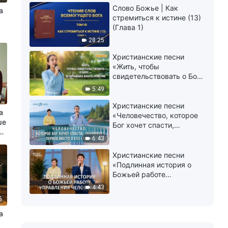
Слово Божье | Как
а
стремиться к истине (13)
(Глава 1)
28:25
Христианские песни
«Жить, чтобы
свидетельствовать о Боге
— величайшее
5:49
благословение»
1
Христианские песни
а
«Человечество, которое
ше
Бог хочет спасти,
за
занимает первое место в
6:43
Его сердце»
Христианские песни
«Подлинная история о
Божьей работе
управления человеком»
4:43
5
а