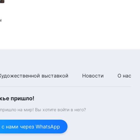
ы
Художественной выставкой
Новости
О нас
жье пришло!
ришло на мир! Вы хотите войти в него?
 с нами через WhatsApp