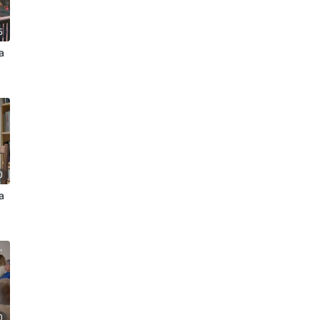
5
а
»
0
а
0