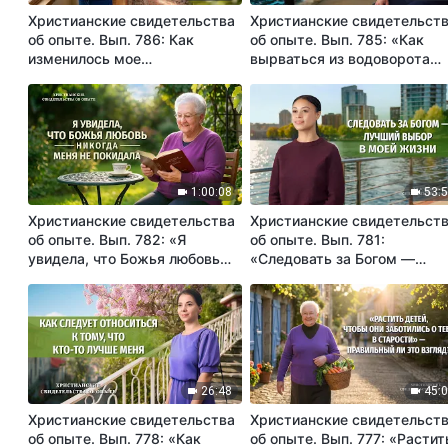
Христианские свидетельства
Христианские свидетельст
об опыте. Вып. 786: Как
об опыте. Вып. 785: «Как
изменилось мое
вырваться из водоворота
высокомерное «я»
денег, славы и выгоды»
1:00:08
53:
Христианские свидетельства
Христианские свидетельст
об опыте. Вып. 782: «Я
об опыте. Вып. 781:
увидела, что Божья любовь
«Следовать за Богом —
никогда меня не покидала»
лучший выбор в моей жизн
26:48
45:
Христианские свидетельства
Христианские свидетельст
об опыте. Вып. 778: «Как
об опыте. Вып. 777: «Растит