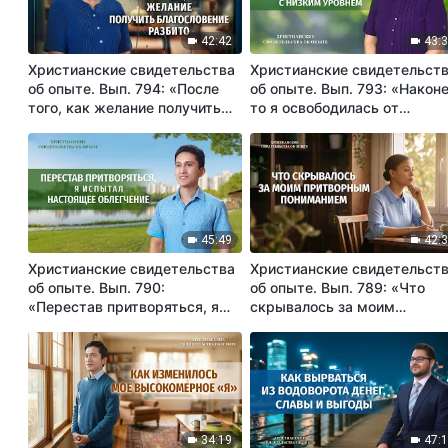
42:42
43:
Христианские свидетельства
Христианские свидетельст
об опыте. Вып. 794: «После
об опыте. Вып. 793: «Након
того, как желание получить
то я освободилась от
благословение разбито»
ущемлений, связанных с
низким уровнем»
45:49
42:
Христианские свидетельства
Христианские свидетельст
об опыте. Вып. 790:
об опыте. Вып. 789: «Что
«Перестав притворяться, я
скрывалось за моим
испытал настоящее
притворным пониманием»
облегчение»
34:19
47: