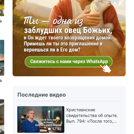
9
а
7
а
Последние видео
Христианские
свидетельства об опыте.
Вып. 794: «После того,
как желание получить
42:42
9
благословение разбито»