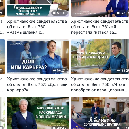
39
51:01
43:1
ва
Христианские свидетельства
Христианские свидетельств
об опыте. Вып. 760:
об опыте. Вып. 761: «Я
бе
«Размышления о
перестала гнаться за
невыполнении реальной
деньгами, славой и выгодой
работы»
58
56:21
38:2
ва
Христианские свидетельства
Христианские свидетельств
об опыте. Вып. 757: «Долг или
об опыте. Вып. 756: «Что я
то
карьера?»
приобрел от взращивания
других»
48
43:45
28:5