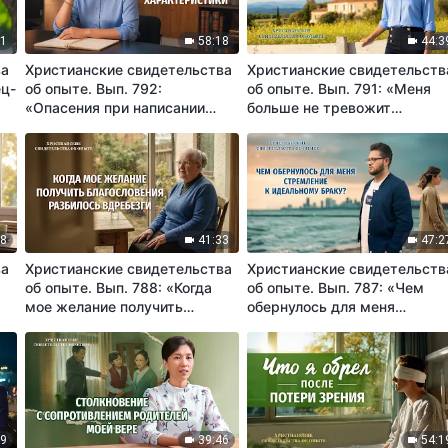
31
58:18
44:3
ва
Христианские свидетельства
Христианские свидетельств
ец-
об опыте. Вып. 792:
об опыте. Вып. 791: «Меня
«Опасения при написании
больше не тревожит
характеристики»
отсутствие способностей и
талантов»
38
41:33
47:2
ва
Христианские свидетельства
Христианские свидетельств
об опыте. Вып. 788: «Когда
об опыте. Вып. 787: «Чем
мое желание получить
обернулось для меня
благословения разбилось
стремление к идеальному
вдребезги»
браку?»
19
39:46
54:1