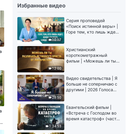
Избранные видео
Серия проповедей
«Поиск истинной веры» |
Горе тем, кто лишь ждет,
когда Господь сойдет с
10:17
2
облаками
Христианский
а
короткометражный
фильм | «Можешь ли ты
различать истинного
12:00
Христа от лжехристов?»
Видео свидетельства | Я
больше не соперничаю с
другими | 2026 Голоса
хвалы
28:50
3
Евангельский фильм |
а
«Встреча с Господом во
время катастроф» (часть
II) | Наступают великие
1:34:53
бедствия. Кто может