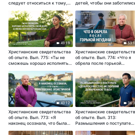
следует относиться к тому,
детей, чтобы они заботилис
что кто-то лучше меня»
тебе в старости» —
правильный ли это взгляд?
49:19
53:
Христианские свидетельства
Христианские свидетельст
об опыте. Вып. 775: «Ты не
об опыте. Вып. 774: «Что я
сможешь хорошо исполнять
обрела после горькой
свой долг, если постоянно
неудачи»
бережешь себя»
43:12
36:
Христианские свидетельства
Христианские свидетельст
об опыте. Вып. 773: «Я
об опыте. Вып. 313:
наконец осознала, что была
Размышления о постулате
совершенно эгоистичной»
«Добросовестно исполняй
доверенное тебе»