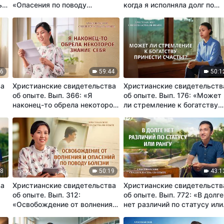
ь о
«Опасения по поводу
когда я исполняла долг по
сообщения о проблемах»
приему»
16
59:44
50:1
ва
Христианские свидетельства
Христианские свидетельств
об опыте. Вып. 366: «Я
об опыте. Вып. 176: «Может
наконец-то обрела некоторое
ли стремление к богатству
знание себя»
принести счастье?»
38
50:19
43:1
ва
Христианские свидетельства
Христианские свидетельств
об опыте. Вып. 312:
об опыте. Вып. 772: «В долге
«Освобождение от волнения и
нет различий по статусу или
опасений по поводу болезни»
рангу»