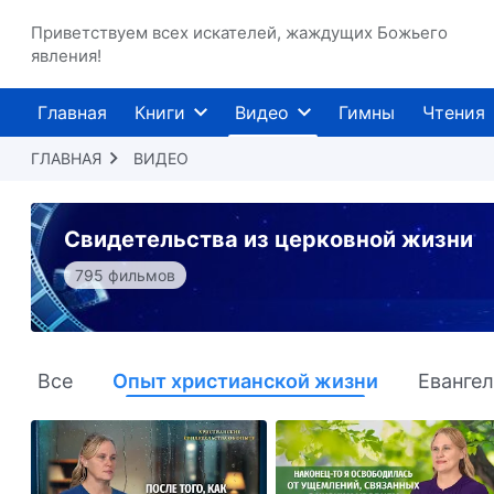
Приветствуем всех искателей, жаждущих Божьего
явления!
Главная
Книги
Видео
Гимны
Чтения
ГЛАВНАЯ
ВИДЕО
Свидетельства из церковной жизни
795 фильмов
Все
Опыт христианской жизни
Еванге