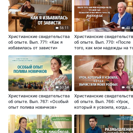
56:11
49:
Христианские свидетельства
Христианские свидетельст
об опыте. Вып. 771: «Как я
об опыте. Вып. 770: «После
избавилась от зависти»
того, как мои надежды на т
что мой сын позаботится об
мне в старости, рухнули»
53:54
46:
Христианские свидетельства
Христианские свидетельст
об опыте. Вып. 767: «Особый
об опыте. Вып. 766: «Урок,
опыт полива новичков»
который я усвоила, когда
вычистили моих родных»