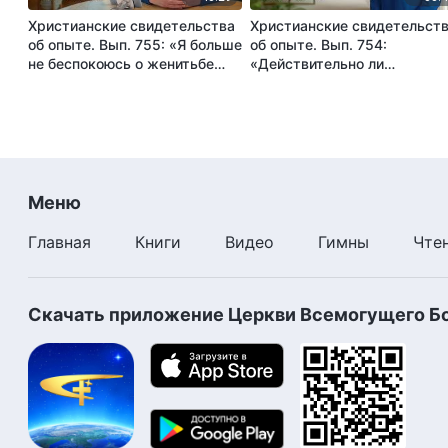
Христианские свидетельства
Христианские свидетельст
об опыте. Вып. 755: «Я больше
об опыте. Вып. 754:
не беспокоюсь о женитьбе
«Действительно ли
сына»
„снисходительность к друг
является хорошей
человечностью?»
Меню
Главная
Книги
Видео
Гимны
Чте
Скачать приложение Церкви Всемогущего Б