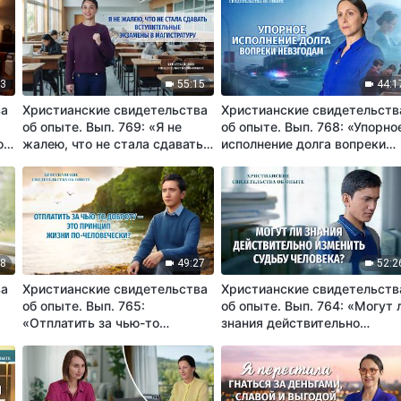
43
55:15
44:1
ва
Христианские свидетельства
Христианские свидетельств
об опыте. Вып. 769: «Я не
об опыте. Вып. 768: «Упорно
о,
жалею, что не стала сдавать
исполнение долга вопреки
о
вступительные экзамены в
невзгодам»
магистратуру»
48
49:27
52:2
ва
Христианские свидетельства
Христианские свидетельств
об опыте. Вып. 765:
об опыте. Вып. 764: «Могут 
«Отплатить за чью-то
знания действительно
доброту — это принцип жизни
изменить судьбу человека?»
по-человечески?»