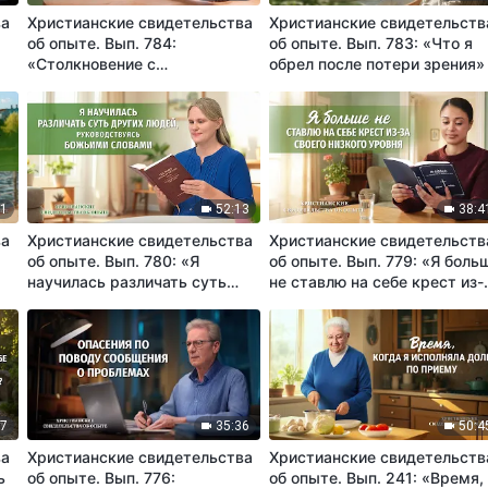
ва
Христианские свидетельства
Христианские свидетельств
об опыте. Вып. 784:
об опыте. Вып. 783: «Что я
«Столкновение с
обрел после потери зрения»
сопротивлением родителей
моей вере»
51
52:13
38:4
ва
Христианские свидетельства
Христианские свидетельств
об опыте. Вып. 780: «Я
об опыте. Вып. 779: «Я боль
научилась различать суть
не ставлю на себе крест из-
и»
других людей,
своего низкого уровня»
руководствуясь Божьими
словами»
07
35:36
50:4
ва
Христианские свидетельства
Христианские свидетельств
ь
об опыте. Вып. 776:
об опыте. Вып. 241: «Время,