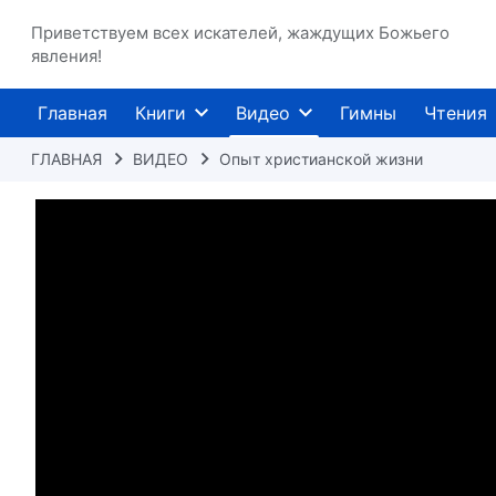
Приветствуем всех искателей, жаждущих Божьего
явления!
Главная
Книги
Видео
Гимны
Чтения
ГЛАВНАЯ
ВИДЕО
Опыт христианской жизни