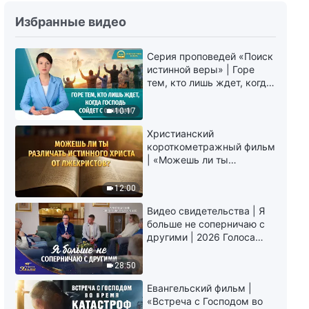
Христианские свидетельства
Избранные видео
об опыте. Вып. 775: «Ты не
сможешь хорошо исполнять
Серия проповедей «Поиск
свой долг, если постоянно
49:19
истинной веры» | Горе
бережешь себя»
тем, кто лишь ждет, когда
Христианские свидетельства
Господь сойдет с
об опыте. Вып. 774: «Что я
облаками
10:17
обрела после горькой
неудачи»
53:16
Христианский
короткометражный фильм
| «Можешь ли ты
Христианские свидетельства
различать истинного
об опыте. Вып. 366: «Я
Христа от лжехристов?»
12:00
наконец-то обрела некоторое
знание себя»
59:44
Видео свидетельства | Я
больше не соперничаю с
Христианские свидетельства
другими | 2026 Голоса
об опыте. Вып. 176: «Может ли
хвалы
стремление к богатству
28:50
принести счастье?»
50:12
Евангельский фильм |
«Встреча с Господом во