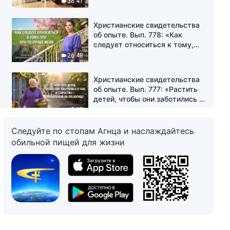
38:41
Христианские свидетельства
об опыте. Вып. 778: «Как
следует относиться к тому,
что кто-то лучше меня»
26:48
Христианские свидетельства
об опыте. Вып. 777: «Растить
детей, чтобы они заботились о
тебе в старости» —
45:07
правильный ли это взгляд?
Следуйте по стопам Агнца и наслаждайтесь
Христианские свидетельства
обильной пищей для жизни
об опыте. Вып. 776: «Опасения
по поводу сообщения о
проблемах»
35:36
Христианские свидетельства
об опыте. Вып. 241: «Время,
когда я исполняла долг по
приему»
50:45