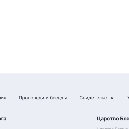
ния
Проповеди и беседы
Свидетельства
ога
Царство Бо
Царство Божие п