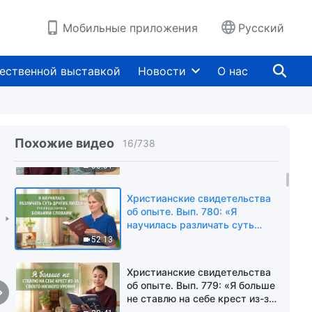
обрел после потери зрения»
54:19
Мобильные приложения
Русский
Христианские свидетельства
об опыте. Вып. 782: «Я
ественной выставкой
Новости
О нас
увидела, что Божья любовь
никогда меня не покидала»
1:00:08
Христианские свидетельства
об опыте. Вып. 781:
Похожие видео
16
/
738
«Следовать за Богом —
лучший выбор в моей жизни»
53:51
Христианские свидетельства
об опыте. Вып. 780: «Я
научилась различать суть
других людей,
52:13
руководствуясь Божьими
словами»
Христианские свидетельства
об опыте. Вып. 779: «Я больше
не ставлю на себе крест из-за
своего низкого уровня»