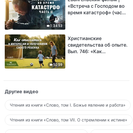
«Встреча с Господом во
время катастроф» (часть
II) | Наступают великие
бедствия. Кто может
1:34:53
обрести Божье
Христианские
спасение?
свидетельства об опыте.
Вып. 746: «Как
относиться к интересам
и увлечениям своего
50:59
ребенка»
Другие видео
Чтения из книги «Слово, том I. Божье явление и работа»
Чтения из книги «Слово, том VII. О стремлении к истине»