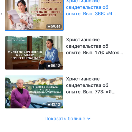
Христианские
свидетельства об
опыте. Вып. 366: «Я
наконец-то обрела
некоторое знание себя»
59:44
Христианские
свидетельства об
опыте. Вып. 176: «Может
ли стремление к
богатству принести
50:12
счастье?»
Христианские
свидетельства об
опыте. Вып. 773: «Я
наконец осознала, что
была совершенно
43:12
эгоистичной»
Показать больше