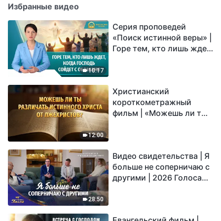
Избранные видео
Серия проповедей
«Поиск истинной веры» |
Горе тем, кто лишь ждет,
когда Господь сойдет с
облаками
10:17
Христианский
короткометражный
фильм | «Можешь ли ты
различать истинного
Христа от лжехристов?»
12:00
Видео свидетельства | Я
больше не соперничаю с
другими | 2026 Голоса
хвалы
28:50
Евангельский фильм |