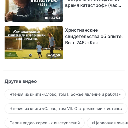
время катастроф» (часть
II) | Наступают великие
бедствия. Кто может
1:34:53
обрести Божье
Христианские
спасение?
свидетельства об опыте.
Вып. 746: «Как
относиться к интересам
и увлечениям своего
50:59
ребенка»
Другие видео
Чтения из книги «Слово, том I. Божье явление и работа»
Чтения из книги «Слово, том VII. О стремлении к истине»
Серия видео хоровых выступлений
«Церковная жизнь