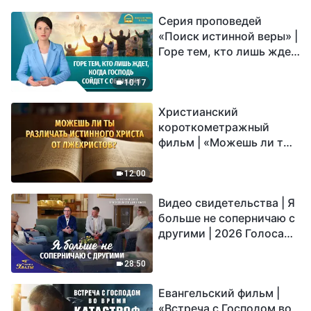
Серия проповедей
«Поиск истинной веры» |
Горе тем, кто лишь ждет,
когда Господь сойдет с
облаками
10:17
Христианский
короткометражный
фильм | «Можешь ли ты
различать истинного
Христа от лжехристов?»
12:00
Видео свидетельства | Я
больше не соперничаю с
другими | 2026 Голоса
хвалы
28:50
Евангельский фильм |
«Встреча с Господом во