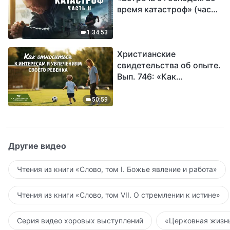
время катастроф» (часть
II) | Наступают великие
бедствия. Кто может
1:34:53
обрести Божье
Христианские
спасение?
свидетельства об опыте.
Вып. 746: «Как
относиться к интересам
и увлечениям своего
50:59
ребенка»
Другие видео
Чтения из книги «Слово, том I. Божье явление и работа»
Чтения из книги «Слово, том VII. О стремлении к истине»
Серия видео хоровых выступлений
«Церковная жизнь