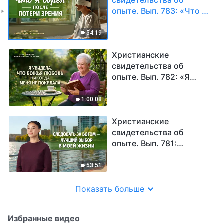
опыте. Вып. 783: «Что я
обрел после потери
зрения»
54:19
Христианские
свидетельства об
опыте. Вып. 782: «Я
увидела, что Божья
любовь никогда меня не
1:00:08
покидала»
Христианские
свидетельства об
опыте. Вып. 781:
«Следовать за Богом —
лучший выбор в моей
53:51
жизни»
Показать больше
Избранные видео