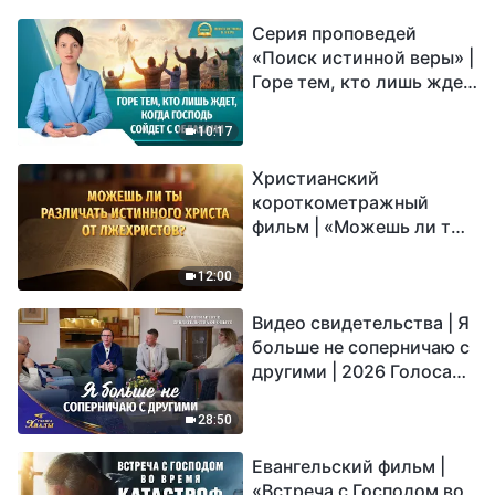
Серия проповедей
«Поиск истинной веры» |
Горе тем, кто лишь ждет,
когда Господь сойдет с
облаками
10:17
Христианский
короткометражный
фильм | «Можешь ли ты
различать истинного
Христа от лжехристов?»
12:00
Видео свидетельства | Я
больше не соперничаю с
другими | 2026 Голоса
хвалы
28:50
Евангельский фильм |
«Встреча с Господом во