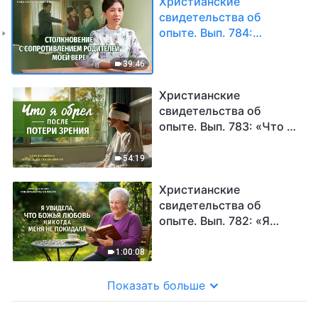
Христианские
свидетельства об
опыте. Вып. 784:
«Столкновение с
сопротивлением
39:46
родителей моей вере»
Христианские
свидетельства об
опыте. Вып. 783: «Что я
обрел после потери
зрения»
54:19
Христианские
свидетельства об
опыте. Вып. 782: «Я
увидела, что Божья
любовь никогда меня не
1:00:08
покидала»
Показать больше