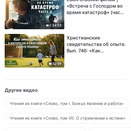
«Встреча с Господом во
время катастроф» (часть
II) | Наступают великие
бедствия. Кто может
1:34:53
обрести Божье
Христианские
спасение?
свидетельства об опыте.
Вып. 746: «Как
относиться к интересам
и увлечениям своего
50:59
ребенка»
Другие видео
Чтения из книги «Слово, том I. Божье явление и работа»
Чтения из книги «Слово, том VII. О стремлении к истине»