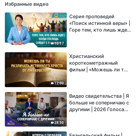
Избранные видео
Серия проповедей
«Поиск истинной веры» |
Горе тем, кто лишь ждет,
когда Господь сойдет с
облаками
10:17
Христианский
короткометражный
фильм | «Можешь ли ты
различать истинного
Христа от лжехристов?»
12:00
Видео свидетельства | Я
больше не соперничаю с
другими | 2026 Голоса
хвалы
28:50
Евангельский фильм |