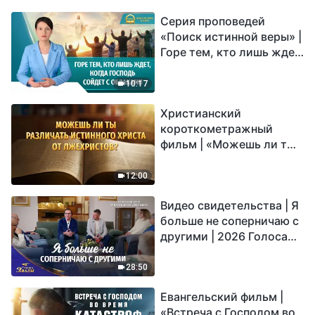
Серия проповедей
«Поиск истинной веры» |
Горе тем, кто лишь ждет,
когда Господь сойдет с
облаками
10:17
Христианский
короткометражный
фильм | «Можешь ли ты
различать истинного
Христа от лжехристов?»
12:00
Видео свидетельства | Я
больше не соперничаю с
другими | 2026 Голоса
хвалы
28:50
Евангельский фильм |
«Встреча с Господом во