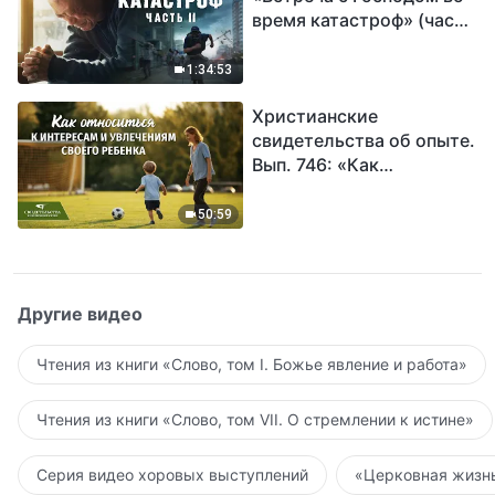
время катастроф» (часть
II) | Наступают великие
бедствия. Кто может
1:34:53
обрести Божье
Христианские
спасение?
свидетельства об опыте.
Вып. 746: «Как
относиться к интересам
и увлечениям своего
50:59
ребенка»
Другие видео
Чтения из книги «Слово, том I. Божье явление и работа»
Чтения из книги «Слово, том VII. О стремлении к истине»
Серия видео хоровых выступлений
«Церковная жизнь