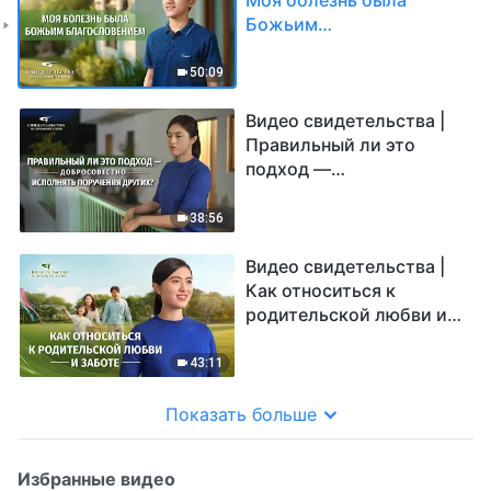
Божьим
благословением
50:09
Видео свидетельства |
Правильный ли это
подход —
добросовестно
исполнять поручения
38:56
других?
Видео свидетельства |
Как относиться к
родительской любви и
заботе
43:11
Показать больше
Избранные видео