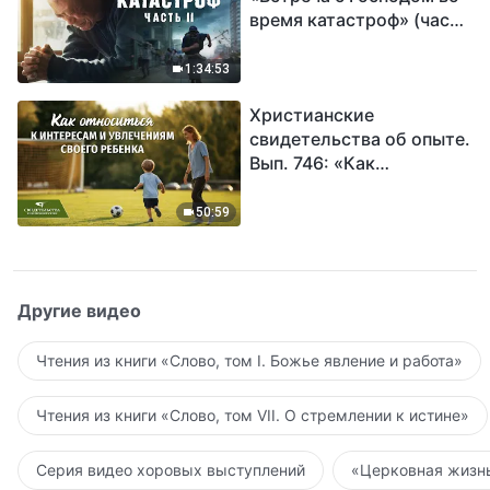
время катастроф» (часть
II) | Наступают великие
бедствия. Кто может
1:34:53
обрести Божье
Христианские
спасение?
свидетельства об опыте.
Вып. 746: «Как
относиться к интересам
и увлечениям своего
50:59
ребенка»
Другие видео
Чтения из книги «Слово, том I. Божье явление и работа»
Чтения из книги «Слово, том VII. О стремлении к истине»
Серия видео хоровых выступлений
«Церковная жизнь