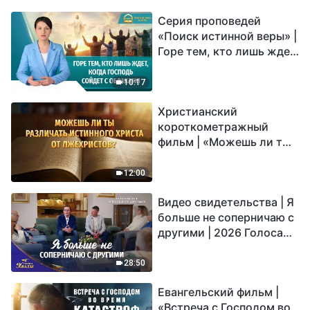
Серия проповедей
«Поиск истинной веры» |
Горе тем, кто лишь ждет,
когда Господь сойдет с
облаками
10:17
Христианский
короткометражный
фильм | «Можешь ли ты
различать истинного
Христа от лжехристов?»
12:00
Видео свидетельства | Я
больше не соперничаю с
другими | 2026 Голоса
хвалы
28:50
Евангельский фильм |
«Встреча с Господом во