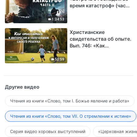
время катастроф» (часть
II) | Наступают великие
бедствия. Кто может
1:34:53
обрести Божье
Христианские
спасение?
свидетельства об опыте.
Вып. 746: «Как
относиться к интересам
и увлечениям своего
50:59
ребенка»
Другие видео
Чтения из книги «Слово, том I. Божье явление и работа»
Чтения из книги «Слово, том VII. О стремлении к истине»
Серия видео хоровых выступлений
«Церковная жизнь