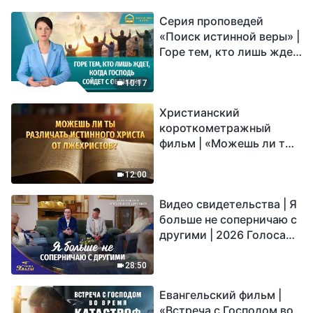
Серия проповедей
«Поиск истинной веры» |
Горе тем, кто лишь ждет,
когда Господь сойдет с
облаками
10:17
Христианский
короткометражный
фильм | «Можешь ли ты
различать истинного
Христа от лжехристов?»
12:00
Видео свидетельства | Я
больше не соперничаю с
другими | 2026 Голоса
хвалы
28:50
Евангельский фильм |
«Встреча с Господом во