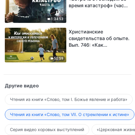
время катастроф» (часть
II) | Наступают великие
бедствия. Кто может
1:34:53
обрести Божье
Христианские
спасение?
свидетельства об опыте.
Вып. 746: «Как
относиться к интересам
и увлечениям своего
50:59
ребенка»
Другие видео
Чтения из книги «Слово, том I. Божье явление и работа»
Чтения из книги «Слово, том VII. О стремлении к истине»
Серия видео хоровых выступлений
«Церковная жизнь