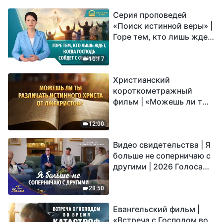
Серия проповедей
«Поиск истинной веры» |
Горе тем, кто лишь ждет,
когда Господь сойдет с
облаками
10:17
Христианский
короткометражный
фильм | «Можешь ли ты
различать истинного
Христа от лжехристов?»
12:00
Видео свидетельства | Я
больше не соперничаю с
другими | 2026 Голоса
хвалы
28:50
Евангельский фильм |
«Встреча с Господом во