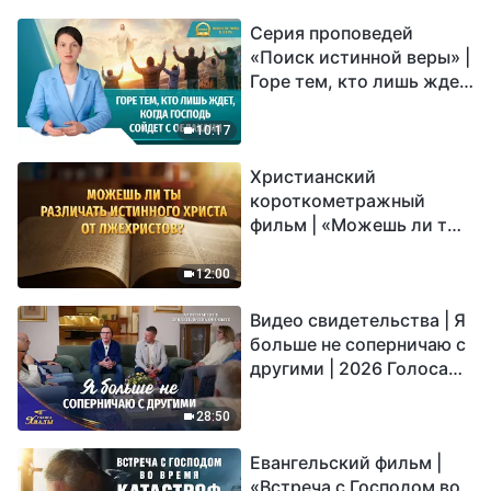
Серия проповедей
«Поиск истинной веры» |
Горе тем, кто лишь ждет,
когда Господь сойдет с
облаками
10:17
Христианский
короткометражный
фильм | «Можешь ли ты
различать истинного
Христа от лжехристов?»
12:00
Видео свидетельства | Я
больше не соперничаю с
другими | 2026 Голоса
хвалы
28:50
Евангельский фильм |
«Встреча с Господом во