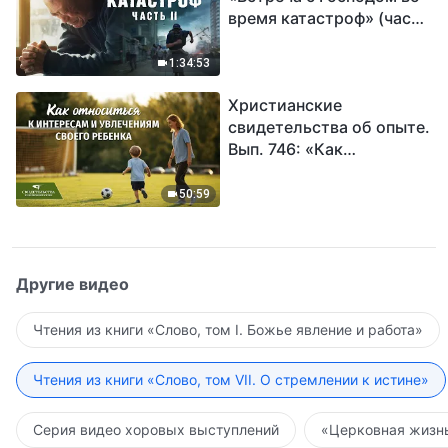
время катастроф» (часть
II) | Наступают великие
бедствия. Кто может
1:34:53
обрести Божье
Христианские
спасение?
свидетельства об опыте.
Вып. 746: «Как
относиться к интересам
и увлечениям своего
50:59
ребенка»
Другие видео
Чтения из книги «Слово, том I. Божье явление и работа»
Чтения из книги «Слово, том VII. О стремлении к истине»
Серия видео хоровых выступлений
«Церковная жизнь