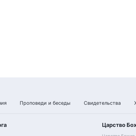
ния
Проповеди и беседы
Свидетельства
ога
Царство Бо
Царство Божие п