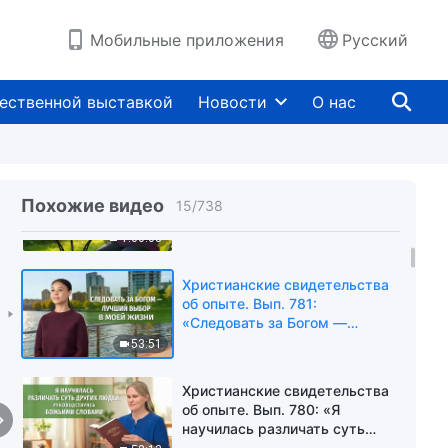
«Столкновение с
сопротивлением родителей
39:46
Мобильные приложения
Русский
моей вере»
Христианские свидетельства
об опыте. Вып. 783: «Что я
ественной выставкой
Новости
О нас
обрел после потери зрения»
54:19
Христианские свидетельства
об опыте. Вып. 782: «Я
Похожие видео
15
/
738
увидела, что Божья любовь
никогда меня не покидала»
1:00:08
Христианские свидетельства
об опыте. Вып. 781:
«Следовать за Богом —
лучший выбор в моей жизни»
53:51
Христианские свидетельства
об опыте. Вып. 780: «Я
научилась различать суть
других людей,