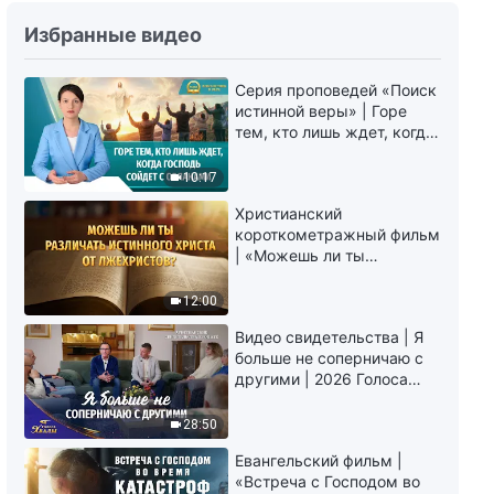
Христианские свидетельства
Избранные видео
об опыте. Вып. 241: «Время,
когда я исполняла долг по
Серия проповедей «Поиск
приему»
50:45
истинной веры» | Горе
тем, кто лишь ждет, когда
Христианские свидетельства
Господь сойдет с
об опыте. Вып. 775: «Ты не
облаками
10:17
сможешь хорошо исполнять
свой долг, если постоянно
49:19
Христианский
бережешь себя»
короткометражный фильм
| «Можешь ли ты
Христианские свидетельства
различать истинного
об опыте. Вып. 774: «Что я
Христа от лжехристов?»
12:00
обрела после горькой
неудачи»
53:16
Видео свидетельства | Я
больше не соперничаю с
Христианские свидетельства
другими | 2026 Голоса
об опыте. Вып. 366: «Я
хвалы
наконец-то обрела некоторое
28:50
знание себя»
59:44
Евангельский фильм |
«Встреча с Господом во