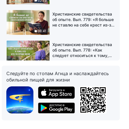
52:13
руководствуясь Божьими
словами»
Христианские свидетельства
об опыте. Вып. 779: «Я больше
не ставлю на себе крест из-за
своего низкого уровня»
38:41
Христианские свидетельства
об опыте. Вып. 778: «Как
следует относиться к тому,
что кто-то лучше меня»
26:48
Следуйте по стопам Агнца и наслаждайтесь
Христианские свидетельства
обильной пищей для жизни
об опыте. Вып. 777: «Растить
детей, чтобы они заботились о
тебе в старости» —
45:07
правильный ли это взгляд?
Христианские свидетельства
об опыте. Вып. 776: «Опасения
по поводу сообщения о
проблемах»
35:36