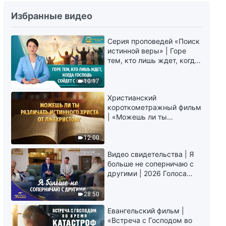
Божьи слова на каждый день:
Избранные видео
Вхождение в жизнь | Отрывок
405
Серия проповедей «Поиск
9:09
истинной веры» | Горе
тем, кто лишь ждет, когда
Божьи слова на каждый день:
Господь сойдет с
Вхождение в жизнь | Отрывок
облаками
10:17
406
5:15
Христианский
короткометражный фильм
| «Можешь ли ты
Божьи слова на каждый день:
различать истинного
Вхождение в жизнь | Отрывок
Христа от лжехристов?»
12:00
407
6:40
Видео свидетельства | Я
больше не соперничаю с
Божьи слова на каждый день:
другими | 2026 Голоса
Вхождение в жизнь | Отрывок
хвалы
408
28:50
7:10
Евангельский фильм |
«Встреча с Господом во