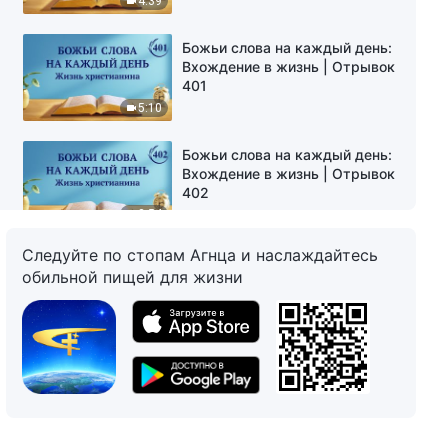
4:39
Божьи слова на каждый день:
Вхождение в жизнь | Отрывок
401
5:10
Божьи слова на каждый день:
Вхождение в жизнь | Отрывок
402
3:54
Следуйте по стопам Агнца и наслаждайтесь
Божьи слова на каждый день:
обильной пищей для жизни
Вхождение в жизнь | Отрывок
403
10:13
Божьи слова на каждый день:
Вхождение в жизнь | Отрывок
404
8:28