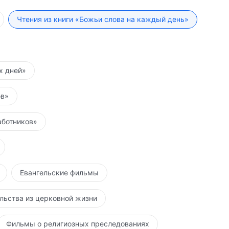
непоколебима, но при этом ты ещё не освободился
нуть Бога? Если ты желаешь достичь состояния, в
Чтения из книги «Божьи слова на каждый день»
чешь быть в полной мере обретенным Богом и стать
 должен стать на правильный путь веры в Бога.
их дней»
ов»
аботников»
Евангельские фильмы
льства из церковной жизни
Фильмы о религиозных преследованиях