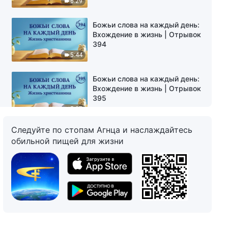
6:29
Божьи слова на каждый день:
Вхождение в жизнь | Отрывок
394
5:44
Божьи слова на каждый день:
Вхождение в жизнь | Отрывок
395
5:37
Следуйте по стопам Агнца и наслаждайтесь
Божьи слова на каждый день:
обильной пищей для жизни
Вхождение в жизнь | Отрывок
396
10:16
Божьи слова на каждый день:
Вхождение в жизнь | Отрывок
397
7:27