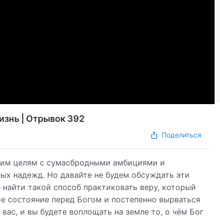
изнь | Отрывок 392
Поделиться
оим целям с сумасбродными амбициями и
ных надежд. Но давайте не будем обсуждать эти
 найти такой способ практиковать веру, который
е состояние перед Богом и постепенно вырваться
вас, и вы будете воплощать на земле то, о чём Бог