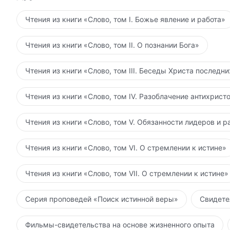
Ты заявляешь, что твоя любовь к Богу искренна и 
от сатанинских оков. Разве ты не пытаешься обма
Чтения из книги «Слово, том I. Божье явление и работа»
котором твоя любовь к Богу неподдельна; если хо
частью народа Царства, тогда в первую очередь ты
Чтения из книги «Слово, том II. О познании Бога»
Чтения из книги «Слово, том III. Беседы Христа последн
Чтения из книги «Слово, том IV. Разоблачение антихрист
Чтения из книги «Слово, том V. Обязанности лидеров и р
Чтения из книги «Слово, том VI. О стремлении к истине»
Чтения из книги «Слово, том VII. О стремлении к истине»
Серия проповедей «Поиск истинной веры»
Свидете
Фильмы-свидетельства на основе жизненного опыта