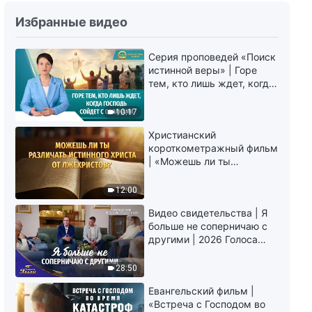
Божьи слова на каждый день:
Избранные видео
Вхождение в жизнь | Отрывок
398
Серия проповедей «Поиск
5:09
истинной веры» | Горе
тем, кто лишь ждет, когда
Божьи слова на каждый день:
Господь сойдет с
Вхождение в жизнь | Отрывок
облаками
10:17
399
10:58
Христианский
короткометражный фильм
| «Можешь ли ты
Божьи слова на каждый день:
различать истинного
Вхождение в жизнь | Отрывок
Христа от лжехристов?»
12:00
400
4:39
Видео свидетельства | Я
больше не соперничаю с
Божьи слова на каждый день:
другими | 2026 Голоса
Вхождение в жизнь | Отрывок
хвалы
401
28:50
5:10
Евангельский фильм |
«Встреча с Господом во