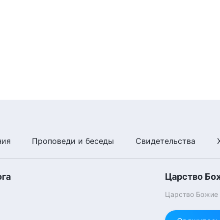
ния
Проповеди и беседы
Свидетельства
ога
Царство Бо
Царство Божие п