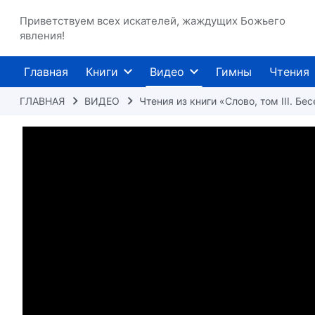
Приветствуем всех искателей, жаждущих Божьего
явления!
Главная
Книги
Видео
Гимны
Чтения
ГЛАВНАЯ
ВИДЕО
Чтения из книги «Слово, том III. Б