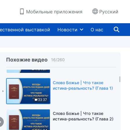
характера является истинным
самопознанием (Глава 1)
1:36:00
Мобильные приложения
Русский
Слово Божье | Только знание о
шести видах развращенного
ественной выставкой
Новости
О нас
характера является истинным
самопознанием (Глава 2)
1:29:03
Слово Божье | Только знание о
шести видах развращенного
Похожие видео
16
/
260
характера является истинным
самопознанием (Глава 3)
1:04:57
Слово Божье | Что такое
истина-реальность? (Глава 1)
33:37
Слово Божье | Что такое
истина-реальность? (Глава 2)