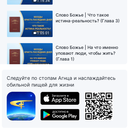
1:16:34
Слово Божье | Что такое
истина-реальность? (Глава 3)
1:05:01
Слово Божье | На что именно
уповают люди, чтобы жить?
(Глава 1)
1:11:49
Следуйте по стопам Агнца и наслаждайтесь
Слово Божье | На что именно
обильной пищей для жизни
уповают люди, чтобы жить?
(Глава 2)
1:21:30
Слово Божье | На что именно
уповают люди, чтобы жить?
(Глава 3)
1:39:32