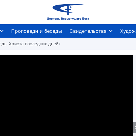
Проповеди и беседы
Свидетельства
Худож
еседы Христа последних дней»