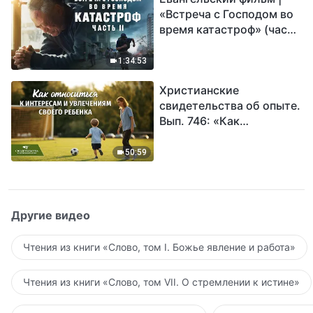
«Встреча с Господом во
время катастроф» (часть
II) | Наступают великие
бедствия. Кто может
1:34:53
обрести Божье
Христианские
спасение?
свидетельства об опыте.
Вып. 746: «Как
относиться к интересам
и увлечениям своего
50:59
ребенка»
Другие видео
Чтения из книги «Слово, том I. Божье явление и работа»
Чтения из книги «Слово, том VII. О стремлении к истине»