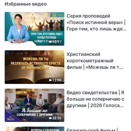
Избранные видео
Серия проповедей
«Поиск истинной веры» |
Горе тем, кто лишь ждет,
когда Господь сойдет с
облаками
10:17
Христианский
короткометражный
фильм | «Можешь ли ты
различать истинного
Христа от лжехристов?»
12:00
Видео свидетельства | Я
больше не соперничаю с
другими | 2026 Голоса
хвалы
28:50
Евангельский фильм |