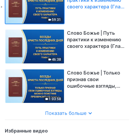
своего характера (Глава
1)
59:31
Слово Божье | Путь
практики к изменению
своего характера (Глава
2)
46:38
Слово Божье | Только
признав свои
ошибочные взгляды,
можно поистине
преобразиться (Глава 1)
1:03:58
Показать больше
Избранные видео