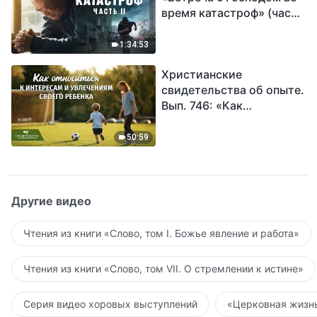
время катастроф» (часть
II) | Наступают великие
бедствия. Кто может
1:34:53
обрести Божье
Христианские
спасение?
свидетельства об опыте.
Вып. 746: «Как
относиться к интересам
и увлечениям своего
50:59
ребенка»
Другие видео
Чтения из книги «Слово, том I. Божье явление и работа»
Чтения из книги «Слово, том VII. О стремлении к истине»
Серия видео хоровых выступлений
«Церковная жизнь