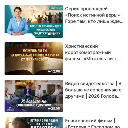
Серия проповедей
«Поиск истинной веры» |
Горе тем, кто лишь ждет,
когда Господь сойдет с
облаками
10:17
Христианский
короткометражный
фильм | «Можешь ли ты
различать истинного
Христа от лжехристов?»
12:00
Видео свидетельства | Я
больше не соперничаю с
другими | 2026 Голоса
хвалы
28:50
Евангельский фильм |
«Встреча с Господом во