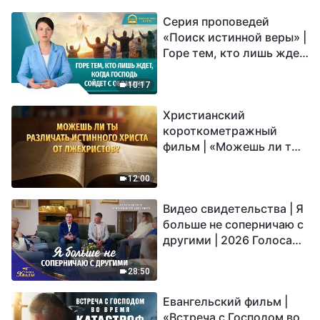
Серия проповедей
«Поиск истинной веры» |
Горе тем, кто лишь ждет,
когда Господь сойдет с
облаками
10:17
Христианский
короткометражный
фильм | «Можешь ли ты
различать истинного
Христа от лжехристов?»
12:00
Видео свидетельства | Я
больше не соперничаю с
другими | 2026 Голоса
хвалы
28:50
Евангельский фильм |
«Встреча с Господом во