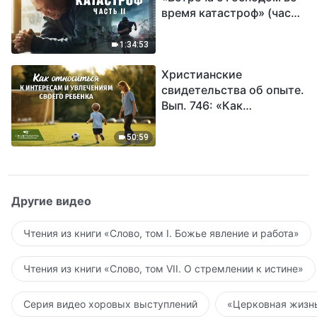
время катастроф» (часть
II) | Наступают великие
бедствия. Кто может
1:34:53
обрести Божье
Христианские
спасение?
свидетельства об опыте.
Вып. 746: «Как
относиться к интересам
и увлечениям своего
50:59
ребенка»
Другие видео
Чтения из книги «Слово, том I. Божье явление и работа»
Чтения из книги «Слово, том VII. О стремлении к истине»
Серия видео хоровых выступлений
«Церковная жизнь