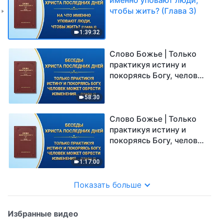
чтобы жить? (Глава 3)
1:39:32
Слово Божье | Только
практикуя истину и
покоряясь Богу, человек
может обрести
изменения характера
58:30
(Глава 1)
Слово Божье | Только
практикуя истину и
покоряясь Богу, человек
может обрести
изменения характера
1:17:00
(Глава 2)
Показать больше
Избранные видео