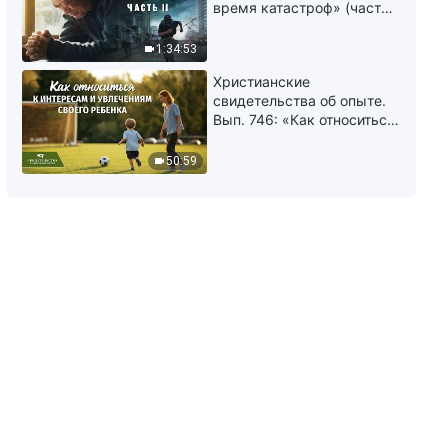
Слово Божье | Только в
время катастроф» (часть
практике истины есть
II) | Наступают великие
вхождение в жизнь (Глава 2)
бедствия. Кто может
1:34:53
1:35:53
обрести Божье спасение?
Христианские
свидетельства об опыте.
Слово Божье | Только в
Вып. 746: «Как относиться
практике истины есть
к интересам и увлечениям
вхождение в жизнь (Глава 3)
своего ребенка»
50:59
1:23:14
Слово Божье | Вступить на
правильный путь веры в Бога
можно, только разобравшись
со своими представлениями
1:06:46
(1) (Глава 1)
Слово Божье | Вступить на
правильный путь веры в Бога
можно, только разобравшись
со своими представлениями
58:29
(1) (Глава 2)
Слово Божье | Вступить на
правильный путь веры в Бога