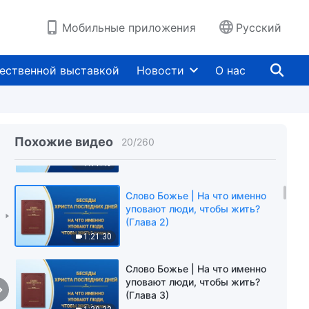
1:16:34
Мобильные приложения
Русский
Слово Божье | Что такое
истина-реальность? (Глава 3)
ественной выставкой
Новости
О нас
1:05:01
Слово Божье | На что именно
уповают люди, чтобы жить?
Похожие видео
20
/
260
(Глава 1)
1:11:49
Слово Божье | На что именно
уповают люди, чтобы жить?
(Глава 2)
1:21:30
Слово Божье | На что именно
уповают люди, чтобы жить?
(Глава 3)