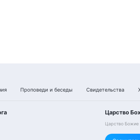
ния
Проповеди и беседы
Свидетельства
ога
Царство Бо
Царство Божие п