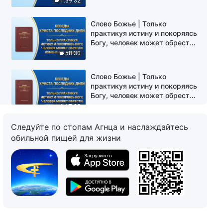
1:39:32
Слово Божье | Только
практикуя истину и покоряясь
Богу, человек может обрести
изменения характера (Глава 1)
58:30
Слово Божье | Только
практикуя истину и покоряясь
Богу, человек может обрести
изменения характера (Глава
1:17:00
2)
Следуйте по стопам Агнца и наслаждайтесь
Слово Божье | Познать Божьи
обильной пищей для жизни
дела можно лишь через
понимание истины (Глава 1)
52:44
Слово Божье | Познать Божьи
дела можно лишь через
понимание истины (Глава 2)
47:04