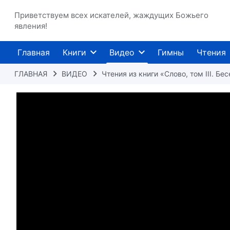
Приветствуем всех искателей, жаждущих Божьего
явления!
Главная
Книги
Видео
Гимны
Чтения
ГЛАВНАЯ
ВИДЕО
Чтения из книги «Слово, том III. Б