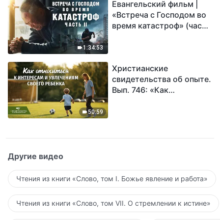
Евангельский фильм |
«Встреча с Господом во
время катастроф» (часть
II) | Наступают великие
бедствия. Кто может
1:34:53
обрести Божье
Христианские
спасение?
свидетельства об опыте.
Вып. 746: «Как
относиться к интересам
и увлечениям своего
50:59
ребенка»
Другие видео
Чтения из книги «Слово, том I. Божье явление и работа»
Чтения из книги «Слово, том VII. О стремлении к истине»