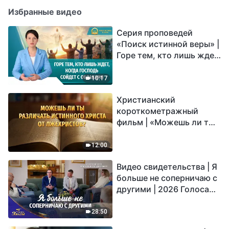
Избранные видео
Серия проповедей
«Поиск истинной веры» |
Горе тем, кто лишь ждет,
когда Господь сойдет с
облаками
10:17
Христианский
короткометражный
фильм | «Можешь ли ты
различать истинного
Христа от лжехристов?»
12:00
Видео свидетельства | Я
больше не соперничаю с
другими | 2026 Голоса
хвалы
28:50