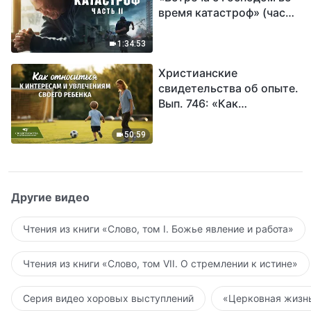
время катастроф» (часть
II) | Наступают великие
бедствия. Кто может
1:34:53
обрести Божье
Христианские
спасение?
свидетельства об опыте.
Вып. 746: «Как
относиться к интересам
и увлечениям своего
50:59
ребенка»
Другие видео
Чтения из книги «Слово, том I. Божье явление и работа»
Чтения из книги «Слово, том VII. О стремлении к истине»
Серия видео хоровых выступлений
«Церковная жизнь