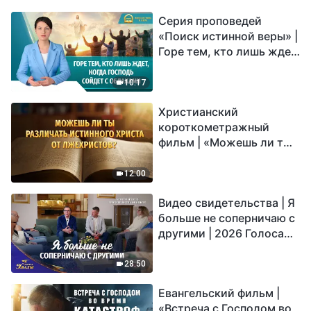
Серия проповедей
«Поиск истинной веры» |
Горе тем, кто лишь ждет,
когда Господь сойдет с
облаками
10:17
Христианский
короткометражный
фильм | «Можешь ли ты
различать истинного
Христа от лжехристов?»
12:00
Видео свидетельства | Я
больше не соперничаю с
другими | 2026 Голоса
хвалы
28:50
Евангельский фильм |
«Встреча с Господом во