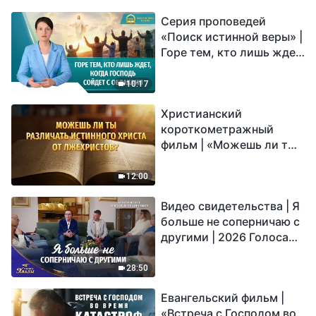
Серия проповедей
«Поиск истинной веры» |
Горе тем, кто лишь ждет,
когда Господь сойдет с
облаками
10:17
Христианский
короткометражный
фильм | «Можешь ли ты
различать истинного
Христа от лжехристов?»
12:00
Видео свидетельства | Я
больше не соперничаю с
другими | 2026 Голоса
хвалы
28:50
Евангельский фильм |
«Встреча с Господом во