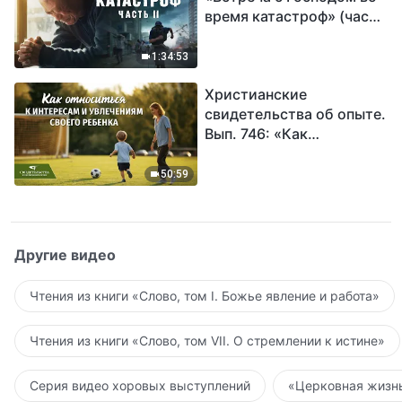
время катастроф» (часть
II) | Наступают великие
бедствия. Кто может
1:34:53
обрести Божье
Христианские
спасение?
свидетельства об опыте.
Вып. 746: «Как
относиться к интересам
и увлечениям своего
50:59
ребенка»
Другие видео
Чтения из книги «Слово, том I. Божье явление и работа»
Чтения из книги «Слово, том VII. О стремлении к истине»
Серия видео хоровых выступлений
«Церковная жизнь