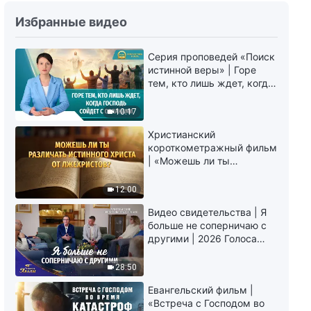
Божьи слова на каждый день:
Избранные видео
Вхождение в жизнь | Отрывок
410
Серия проповедей «Поиск
7:42
истинной веры» | Горе
тем, кто лишь ждет, когда
Божьи слова на каждый день:
Господь сойдет с
Вхождение в жизнь | Отрывок
облаками
10:17
411
6:31
Христианский
короткометражный фильм
| «Можешь ли ты
Божьи слова на каждый день:
различать истинного
Вхождение в жизнь | Отрывок
Христа от лжехристов?»
12:00
412
8:49
Видео свидетельства | Я
больше не соперничаю с
Божьи слова на каждый день:
другими | 2026 Голоса
Вхождение в жизнь | Отрывок
хвалы
413
28:50
11:01
Евангельский фильм |
«Встреча с Господом во