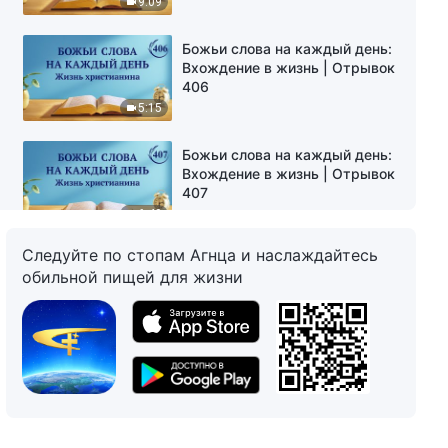
9:09
Божьи слова на каждый день:
Вхождение в жизнь | Отрывок
406
5:15
Божьи слова на каждый день:
Вхождение в жизнь | Отрывок
407
6:40
Следуйте по стопам Агнца и наслаждайтесь
Божьи слова на каждый день:
обильной пищей для жизни
Вхождение в жизнь | Отрывок
408
7:10
Божьи слова на каждый день:
Вхождение в жизнь | Отрывок
409
9:30