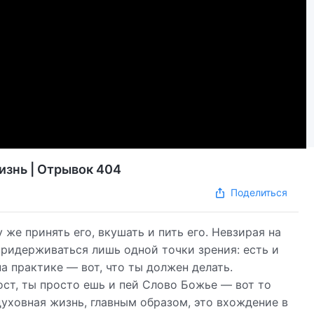
изнь | Отрывок 404
Поделиться
 же принять его, вкушать и пить его. Невзирая на
придерживаться лишь одной точки зрения: есть и
на практике — вот, что ты должен делать.
ост, ты просто ешь и пей Слово Божье — вот то
духовная жизнь, главным образом, это вхождение в