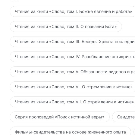
считаться подданным Царства? Что же в точности 
Свое Слово среди вас, приводя вас к совершенств
минимум, должны внешне поступать хорошо; но са
Чтения из книги «Слово, том I. Божье явление и работа»
народам, чтобы покорить их. Через Слово все буд
отворачиваться от Слова Божьего ни при каких ус
Божьему и Его откровениям развращенный характе
происходят через Слово Божье. В будущем Слово Б
Чтения из книги «Слово, том II. О познании Бога»
облик, а также смягчается непокорный нрав. Слов
религии и все круги общества. Бог будет говорит
покоряет человека в свете Божьем. То, что Бог ж
руках Слово Божье, и так человечество обретет с
Чтения из книги «Слово, том III. Беседы Христа последн
поворотные моменты в Его работе, — все это есть 
повсюду, люди будут нести Слово Божье на устах 
ничего не поймешь. Благодаря тому, что ты сам бу
будет и внутри них, пропитанных Словом изнутри 
Чтения из книги «Слово, том IV. Разоблачение антихрист
своими братьями и сестрами, а также благодаря 
совершенство. Люди, исполняющие волю Божью, сп
всесторонне познать Слово Божье. Только так ты
реальности обладают Словом Божьим.
Чтения из книги «Слово, том V. Обязанности лидеров и р
Чтения из книги «Слово, том VI. О стремлении к истине»
Чтения из книги «Слово, том VII. О стремлении к истине»
Серия проповедей «Поиск истинной веры»
Свидете
Фильмы-свидетельства на основе жизненного опыта