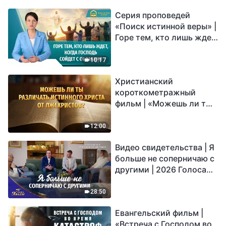
Серия проповедей
«Поиск истинной веры» |
Горе тем, кто лишь ждет,
когда Господь сойдет с
облаками
10:17
Христианский
короткометражный
фильм | «Можешь ли ты
различать истинного
Христа от лжехристов?»
12:00
Видео свидетельства | Я
больше не соперничаю с
другими | 2026 Голоса
хвалы
28:50
Евангельский фильм |
«Встреча с Господом во