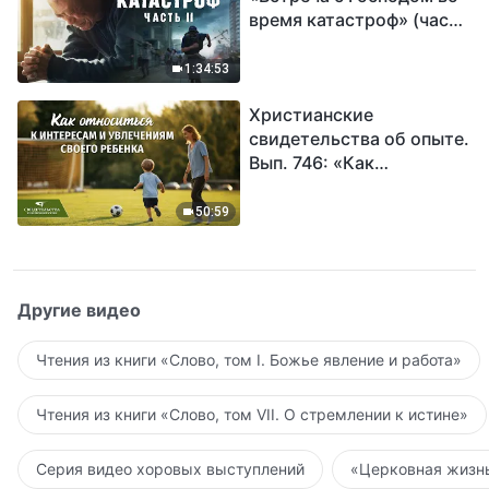
время катастроф» (часть
II) | Наступают великие
бедствия. Кто может
1:34:53
обрести Божье
Христианские
спасение?
свидетельства об опыте.
Вып. 746: «Как
относиться к интересам
и увлечениям своего
50:59
ребенка»
Другие видео
Чтения из книги «Слово, том I. Божье явление и работа»
Чтения из книги «Слово, том VII. О стремлении к истине»
Серия видео хоровых выступлений
«Церковная жизнь