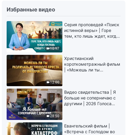
Божьи слова на каждый день:
Избранные видео
Вхождение в жизнь | Отрывок
404
Серия проповедей «Поиск
8:28
истинной веры» | Горе
тем, кто лишь ждет, когда
Божьи слова на каждый день:
Господь сойдет с
Вхождение в жизнь | Отрывок
облаками
10:17
405
9:09
Христианский
короткометражный фильм
| «Можешь ли ты
Божьи слова на каждый день:
различать истинного
Вхождение в жизнь | Отрывок
Христа от лжехристов?»
406
12:00
5:15
Видео свидетельства | Я
больше не соперничаю с
Божьи слова на каждый день:
другими | 2026 Голоса
Вхождение в жизнь | Отрывок
хвалы
407
28:50
6:40
Евангельский фильм |
«Встреча с Господом во