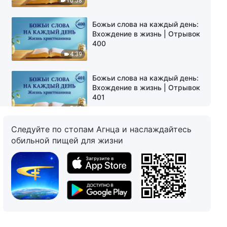
10:58
Божьи слова на каждый день:
Вхождение в жизнь | Отрывок
400
4:39
Божьи слова на каждый день:
Вхождение в жизнь | Отрывок
401
5:10
Следуйте по стопам Агнца и наслаждайтесь
Божьи слова на каждый день:
обильной пищей для жизни
Вхождение в жизнь | Отрывок
402
3:54
Божьи слова на каждый день:
Вхождение в жизнь | Отрывок
403
10:13