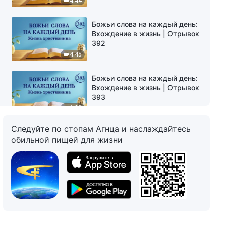
4:44
Божьи слова на каждый день:
Вхождение в жизнь | Отрывок
392
4:45
Божьи слова на каждый день:
Вхождение в жизнь | Отрывок
393
6:29
Следуйте по стопам Агнца и наслаждайтесь
Божьи слова на каждый день:
обильной пищей для жизни
Вхождение в жизнь | Отрывок
394
5:44
Божьи слова на каждый день:
Вхождение в жизнь | Отрывок
395
5:37