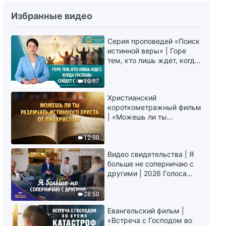
Божьи слова на каждый день:
Избранные видео
Вхождение в жизнь | Отрывок
396
Серия проповедей «Поиск
10:16
истинной веры» | Горе
тем, кто лишь ждет, когда
Божьи слова на каждый день:
Господь сойдет с
Вхождение в жизнь | Отрывок
облаками
10:17
397
7:27
Христианский
короткометражный фильм
| «Можешь ли ты
Божьи слова на каждый день:
различать истинного
Вхождение в жизнь | Отрывок
Христа от лжехристов?»
12:00
398
5:09
Видео свидетельства | Я
больше не соперничаю с
Божьи слова на каждый день:
другими | 2026 Голоса
Вхождение в жизнь | Отрывок
хвалы
399
28:50
10:58
Евангельский фильм |
«Встреча с Господом во