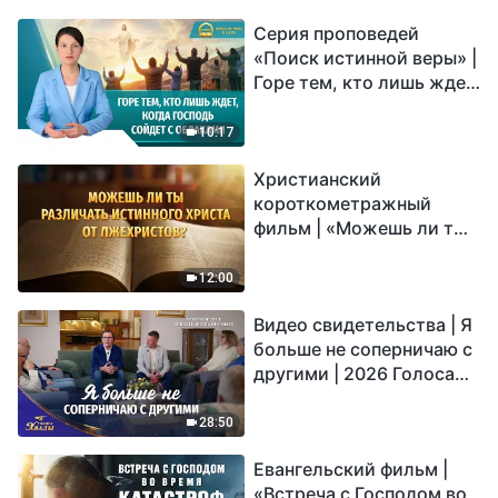
Серия проповедей
«Поиск истинной веры» |
Горе тем, кто лишь ждет,
когда Господь сойдет с
облаками
10:17
Христианский
короткометражный
фильм | «Можешь ли ты
различать истинного
Христа от лжехристов?»
12:00
Видео свидетельства | Я
больше не соперничаю с
другими | 2026 Голоса
хвалы
28:50
Евангельский фильм |
«Встреча с Господом во