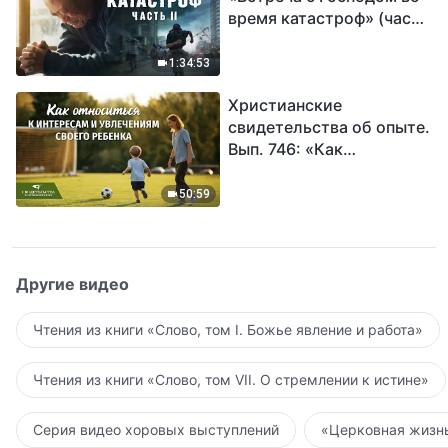
время катастроф» (часть
II) | Наступают великие
бедствия. Кто может
1:34:53
обрести Божье
Христианские
спасение?
свидетельства об опыте.
Вып. 746: «Как
относиться к интересам
и увлечениям своего
50:59
ребенка»
Другие видео
Чтения из книги «Слово, том I. Божье явление и работа»
Чтения из книги «Слово, том VII. О стремлении к истине»
Серия видео хоровых выступлений
«Церковная жизнь