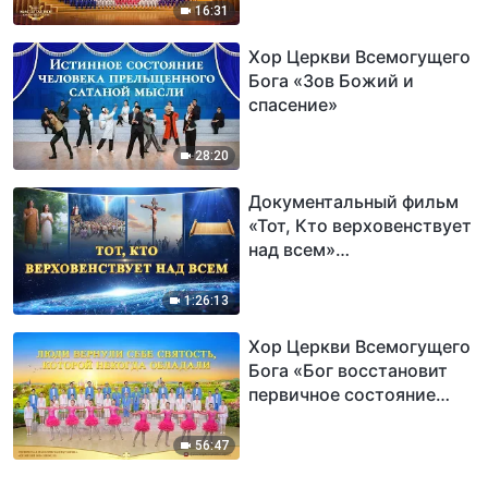
16:31
Хор Церкви Всемогущего
Бога «Зов Божий и
спасение»
28:20
Документальный фильм
«Тот, Кто верховенствует
над всем»
свидетельствует о
всемогуществе и
1:26:13
суверенитете Творца
Хор Церкви Всемогущего
Бога «Бог восстановит
первичное состояние
творения»
56:47