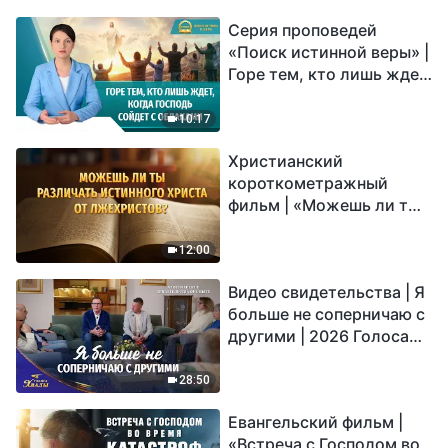
Серия проповедей
«Поиск истинной веры» |
Горе тем, кто лишь ждет,
когда Господь сойдет с
облаками
10:17
Христианский
короткометражный
фильм | «Можешь ли ты
различать истинного
Христа от лжехристов?»
12:00
Видео свидетельства | Я
больше не соперничаю с
другими | 2026 Голоса
хвалы
28:50
Евангельский фильм |
«Встреча с Господом во