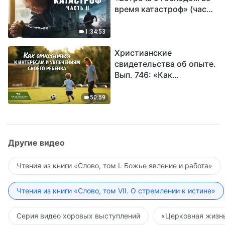
время катастроф» (часть
II) | Наступают великие
бедствия. Кто может
1:34:53
обрести Божье
Христианские
спасение?
свидетельства об опыте.
Вып. 746: «Как
относиться к интересам
и увлечениям своего
50:59
ребенка»
Другие видео
Чтения из книги «Слово, том I. Божье явление и работа»
Чтения из книги «Слово, том VII. О стремлении к истине»
Серия видео хоровых выступлений
«Церковная жизнь